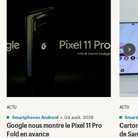
ACTU
ACTU
Smartphones Android
•
04 août. 2026
Smart
Google nous montre le Pixel 11 Pro
Carton
Fold en avance
de Sam