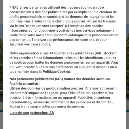
17 juin 2022
・
Par
Kesso Diallo
FNAC et ses partenaires utilisent des traceurs soumis à votre
consentement à des fins publicitaires par exemple pour la création de
profils personnalisés en combinant les données de navigation et les
données liées à votre compte client. Vous pouvez refuser les traceurs
via le lien "continuer sans accepter" à l’exception des cookies
nécessaires au fonctionnement optimal de nos services notamment
l’aide dans votre navigation sur notre catalogue et la personnalisation
des contenus, l’analyse des performances de notre site, et pour
sécuriser vos transactions.
Notre organisation et ses
419
partenaires publicitaires (IAB) stockent
et/ou accèdent à des informations, telles que les identifiants uniques
de cookies pour traiter les données personnelles, sur un appareil. Vous
pouvez accepter ou gérer vos préférences en cliquant ci-dessous ou à
tout moment dans la
Politique Cookies.
Nos partenaires publicitaires (IAB) traitent des données selon les
finalités suivantes :
Utiliser des données de géolocalisation précises. Analyser activement
les caractéristiques de l’appareil pour l’identification. Stocker et/ou
accéder à des informations sur un appareil. Publicités et contenu
personnalisés, mesure de performance des publicités et du contenu,
études d’audience et développement de services.
Liste de nos partenaires IAB
Le Parlement japonais a adopté une loi rendant les insultes
en ligne passibles d'un an de prison.
©faula / Shutterstock