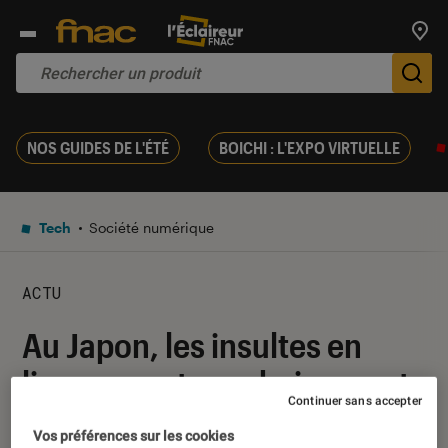
Trouv
De
NOS GUIDES DE L'ÉTÉ
BOICHI : L'EXPO VIRTUELLE
Tech
Société numérique
ACTU
Au Japon, les insultes en
ligne seront prochainement
Continuer sans accepter
passibles d’un an de prison
Vos préférences sur les cookies