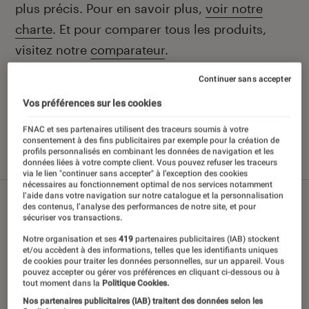
plus précis. Pour en savoir plus,
voir notre
charte
. Et pour comparer tous les produits,
visitez notre
comparateur
.
Continuer sans accepter
Vos préférences sur les cookies
Nos derniers contenus
FNAC et ses partenaires utilisent des traceurs soumis à votre
consentement à des fins publicitaires par exemple pour la création de
profils personnalisés en combinant les données de navigation et les
données liées à votre compte client. Vous pouvez refuser les traceurs
Tout
Sélections et guides
Tests
via le lien "continuer sans accepter" à l’exception des cookies
nécessaires au fonctionnement optimal de nos services notamment
l’aide dans votre navigation sur notre catalogue et la personnalisation
des contenus, l’analyse des performances de notre site, et pour
sécuriser vos transactions.
Notre organisation et ses
419
partenaires publicitaires (IAB) stockent
et/ou accèdent à des informations, telles que les identifiants uniques
de cookies pour traiter les données personnelles, sur un appareil. Vous
pouvez accepter ou gérer vos préférences en cliquant ci-dessous ou à
tout moment dans la
Politique Cookies.
Nos partenaires publicitaires (IAB) traitent des données selon les