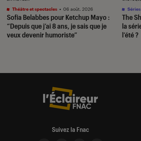
Théâtre et spectacles
•
06 août. 2026
Séries
Sofia Belabbes pour
Ketchup Mayo
:
The S
“Depuis que j’ai 8 ans, je sais que je
la sér
veux devenir humoriste”
l’été ?
Suivez la Fnac