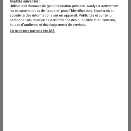
finalités suivantes :
Utiliser des données de géolocalisation précises. Analyser activement
les caractéristiques de l’appareil pour l’identification. Stocker et/ou
accéder à des informations sur un appareil. Publicités et contenu
personnalisés, mesure de performance des publicités et du contenu,
études d’audience et développement de services.
Liste de nos partenaires IAB
TEST LABO
Noté 5 étoiles sur 5
Photo
•
31 jan. 2024
Test Labo du LEICA D-LUX7 : la qualité
Leica, presque abordable