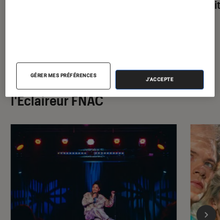
parfai
GÉRER MES PRÉFÉRENCES
À la une de
J'ACCEPTE
VOIR TOUT
l'Éclaireur FNAC