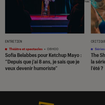
l'Éclaireur fnac">
ENTRETIEN
CRITIQU
Théâtre et spectacles
•
08H00
Séries
Sofia Belabbes pour
Ketchup Mayo
:
The S
“Depuis que j’ai 8 ans, je sais que je
la sér
veux devenir humoriste”
l’été ?