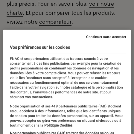
plus précis. Pour en savoir plus,
voir notre
charte
. Et pour comparer tous les produits,
visitez notre
comparateur
.
Continuer sans accepter
Vos préférences sur les cookies
Nos derniers contenus
FNAC et ses partenaires utilisent des traceurs soumis à votre
consentement à des fins publicitaires par exemple pour la création de
profils personnalisés en combinant les données de navigation et les
Tout
Sélections et guides
Tests
données liées à votre compte client. Vous pouvez refuser les traceurs
via le lien "continuer sans accepter" à l’exception des cookies
nécessaires au fonctionnement optimal de nos services notamment
l’aide dans votre navigation sur notre catalogue et la personnalisation
des contenus, l’analyse des performances de notre site, et pour
sécuriser vos transactions.
Notre organisation et ses
419
partenaires publicitaires (IAB) stockent
et/ou accèdent à des informations, telles que les identifiants uniques
de cookies pour traiter les données personnelles, sur un appareil. Vous
pouvez accepter ou gérer vos préférences en cliquant ci-dessous ou à
tout moment dans la
Politique Cookies.
Nos partenaires publicitaires (IAB) traitent des données selon les