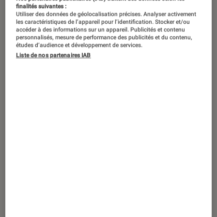
finalités suivantes :
Utiliser des données de géolocalisation précises. Analyser activement
les caractéristiques de l’appareil pour l’identification. Stocker et/ou
accéder à des informations sur un appareil. Publicités et contenu
personnalisés, mesure de performance des publicités et du contenu,
études d’audience et développement de services.
Liste de nos partenaires IAB
TEST LABO
Noté 4 étoiles sur 5
Smartphones
•
28 mai. 2026
Test Labo de l’iPhone 17e : bien meilleur
que son prédécesseur !