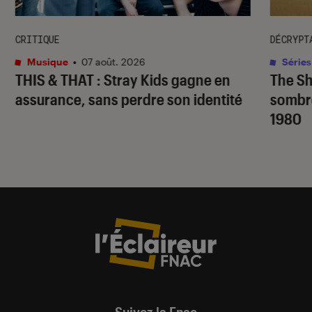
CRITIQUE
DÉCRYPT
Musique
•
07 août. 2026
Séries
THIS & THAT
: Stray Kids gagne en
The S
assurance, sans perdre son identité
sombr
1980