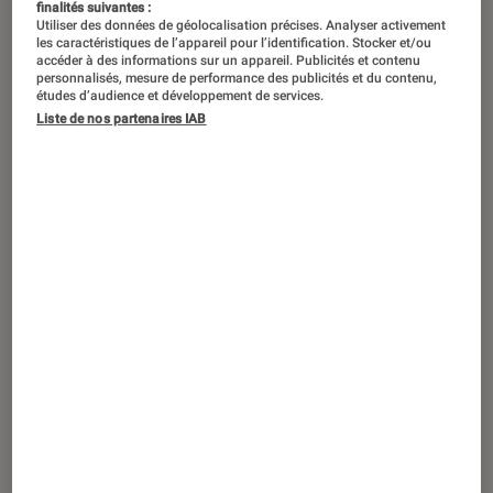
finalités suivantes :
Utiliser des données de géolocalisation précises. Analyser activement
les caractéristiques de l’appareil pour l’identification. Stocker et/ou
accéder à des informations sur un appareil. Publicités et contenu
personnalisés, mesure de performance des publicités et du contenu,
études d’audience et développement de services.
Liste de nos partenaires IAB
TEST LABO
Noté 2 étoiles sur 5
Casques audio
•
18 juin 2025
Test Labo du AKG N9 : une réduction de
bruit au top niveau