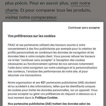
plus précis. Pour en savoir plus,
voir notre
charte
. Et pour comparer tous les produits,
visitez notre
comparateur
.
Continuer sans accepter
Vos préférences sur les cookies
Nos derniers contenus
FNAC et ses partenaires utilisent des traceurs soumis à votre
consentement à des fins publicitaires par exemple pour la création de
profils personnalisés en combinant les données de navigation et les
Tout
Sélections et guides
Tests
données liées à votre compte client. Vous pouvez refuser les traceurs
via le lien "continuer sans accepter" à l’exception des cookies
nécessaires au fonctionnement optimal de nos services notamment
l’aide dans votre navigation sur notre catalogue et la personnalisation
des contenus, l’analyse des performances de notre site, et pour
sécuriser vos transactions.
Notre organisation et ses
421
partenaires publicitaires (IAB) stockent
et/ou accèdent à des informations, telles que les identifiants uniques
de cookies pour traiter les données personnelles, sur un appareil. Vous
pouvez accepter ou gérer vos préférences en cliquant ci-dessous ou à
tout moment dans la
Politique Cookies.
Nos partenaires publicitaires (IAB) traitent des données selon les