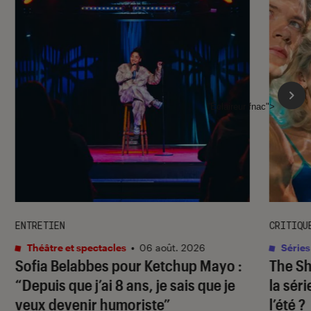
l'Éclaireur fnac">
ENTRETIEN
CRITIQU
Théâtre et spectacles
•
06 août. 2026
Séries
Sofia Belabbes pour
Ketchup Mayo
:
The S
“Depuis que j’ai 8 ans, je sais que je
la sér
veux devenir humoriste”
l’été ?