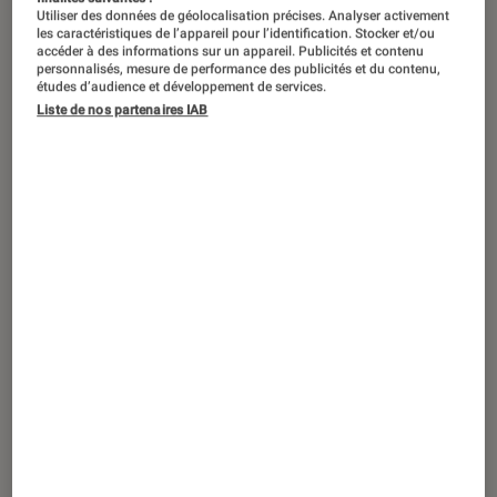
Utiliser des données de géolocalisation précises. Analyser activement
les caractéristiques de l’appareil pour l’identification. Stocker et/ou
accéder à des informations sur un appareil. Publicités et contenu
personnalisés, mesure de performance des publicités et du contenu,
études d’audience et développement de services.
Liste de nos partenaires IAB
TEST LABO
Noté 4 étoiles sur 5
Ordinateurs Portables
•
27 déc. 2016
Test Labo de l’Acer Aspire F15 F5-573-
37KH : un ordinateur polyvalent et
design