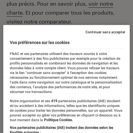
plus précis. Pour en savoir plus,
voir notre
charte
. Et pour comparer tous les produits,
visitez notre
comparateur
.
Continuer sans accepter
Vos préférences sur les cookies
Nos derniers contenus
FNAC et ses partenaires utilisent des traceurs soumis à votre
consentement à des fins publicitaires par exemple pour la création de
profils personnalisés en combinant les données de navigation et les
données liées à votre compte client. Vous pouvez refuser les traceurs
Tout
Sélections et guides
Tests
via le lien "continuer sans accepter" à l’exception des cookies
nécessaires au fonctionnement optimal de nos services notamment
l’aide dans votre navigation sur notre catalogue et la personnalisation
des contenus, l’analyse des performances de notre site, et pour
sécuriser vos transactions.
Notre organisation et ses
419
partenaires publicitaires (IAB) stockent
et/ou accèdent à des informations, telles que les identifiants uniques
de cookies pour traiter les données personnelles, sur un appareil. Vous
pouvez accepter ou gérer vos préférences en cliquant ci-dessous ou à
tout moment dans la
Politique Cookies.
Nos partenaires publicitaires (IAB) traitent des données selon les
finalités suivantes :