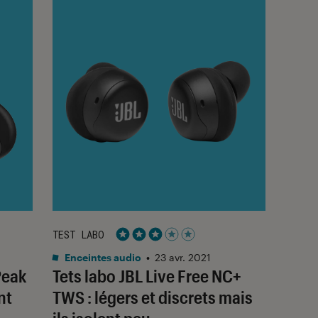
TEST LABO
Noté 3 étoiles sur 5
Enceintes audio
•
23 avr. 2021
Peak
Tets labo JBL Live Free NC+
nt
TWS : légers et discrets mais