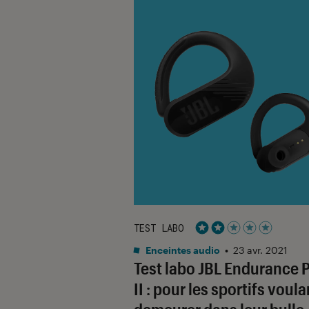
TEST LABO
Noté 2 étoiles sur 5
Enceintes audio
•
23 avr. 2021
Test labo JBL Endurance 
II : pour les sportifs voula