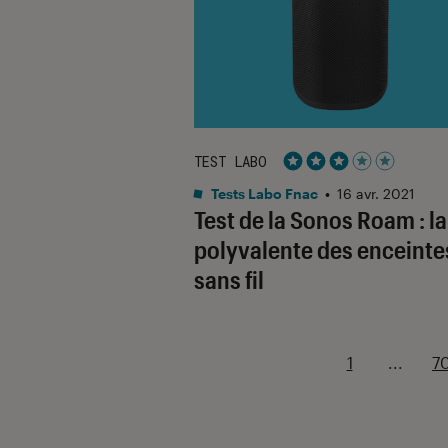
TEST LABO
Noté 3 étoiles sur 5
Tests Labo Fnac
•
16 avr. 2021
Test de la Sonos Roam : la
polyvalente des enceinte
sans fil
1
...
7