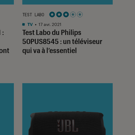
TEST LABO
Noté 3 étoiles sur 5
TV
•
17 avr. 2021
 :
Test Labo du Philips
50PUS8545 : un téléviseur
ont
qui va à l’essentiel