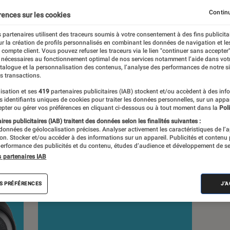
s depuis 1972. Les responsables de tests
Continu
rences sur les cookies
e à leur expertise, et aux équipements de
 en savoir plus,
voir notre charte
. Et pour
 partenaires utilisent des traceurs soumis à votre consentement à des fins publicita
r la création de profils personnalisés en combinant les données de navigation et l
isitez notre
comparateur
.
e compte client. Vous pouvez refuser les traceurs via le lien "continuer sans accepter"
 nécessaires au fonctionnement optimal de nos services notamment l’aide dans vot
atalogue et la personnalisation des contenus, l’analyse des performances de notre si
s transactions.
isation et ses
419
partenaires publicitaires (IAB) stockent et/ou accèdent à des inf
es identifiants uniques de cookies pour traiter les données personnelles, sur un appa
pter ou gérer vos préférences en cliquant ci-dessous ou à tout moment dans la
Poli
s
res publicitaires (IAB) traitent des données selon les finalités suivantes :
 données de géolocalisation précises. Analyser activement les caractéristiques de l’
tion. Stocker et/ou accéder à des informations sur un appareil. Publicités et contenu
erformance des publicités et du contenu, études d’audience et développement de se
ests
s partenaires IAB
S PRÉFÉRENCES
J'