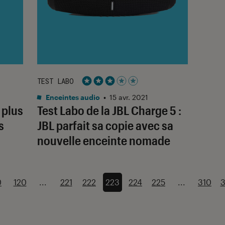
TEST LABO
Noté 3 étoiles sur 5
Enceintes audio
•
15 avr. 2021
 plus
Test Labo de la JBL Charge 5 :
s
JBL parfait sa copie avec sa
nouvelle enceinte nomade
0
120
...
221
222
223
224
225
...
310