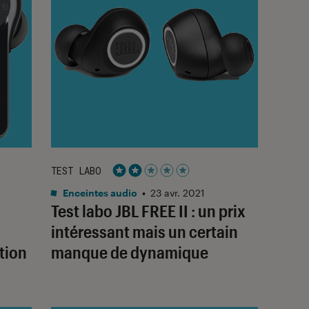
TEST LABO
Noté 2 étoiles sur 5
Enceintes audio
•
23 avr. 2021
Test labo JBL FREE II : un prix
intéressant mais un certain
tion
manque de dynamique