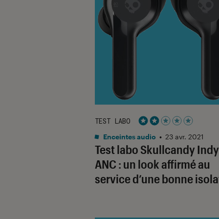
TEST LABO
Noté 2 étoiles sur 5
Enceintes audio
•
23 avr. 2021
Test labo Skullcandy Indy
ANC : un look affirmé au
service d’une bonne isola