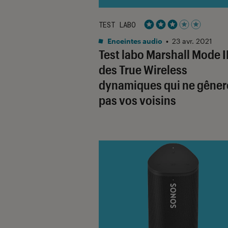
TEST LABO
Noté 3 étoiles sur 5
Enceintes audio
•
23 avr. 2021
Test labo Marshall Mode II
des True Wireless
dynamiques qui ne gêner
pas vos voisins