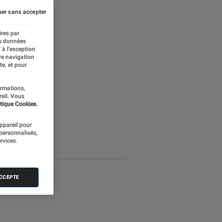
er sans accepter
ires par
es données
 à l’exception
re navigation
te, et pour
ormations,
reil. Vous
tique Cookies.
appareil pour
 personnalisés,
rvices.
ACCEPTE