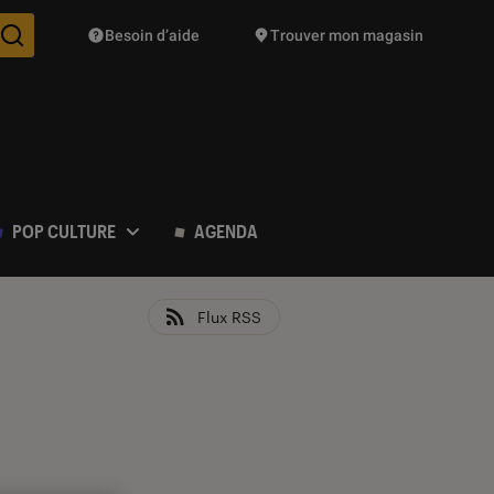
Besoin d’aide
Trouver mon magasin
Des suggestions de produits vont vous être proposées pendant vo
POP CULTURE
AGENDA
Flux RSS