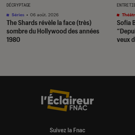
DÉCRYPTAGE
ENTRETI
Séries
•
06 août. 2026
Théâtr
The Shards
révèle la face (très)
Sofia 
sombre du Hollywood des années
“Depuis
1980
veux d
Suivez la Fnac