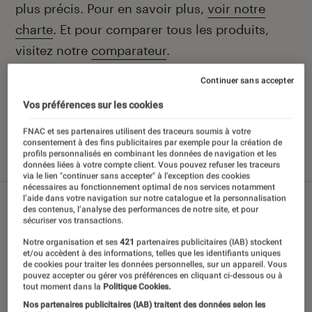
plus précis. Pour en savoir plus,
voir notre
charte
. Et pour comparer tous les produits,
visitez notre
comparateur
.
Continuer sans accepter
Vos préférences sur les cookies
Nos derniers contenus
FNAC et ses partenaires utilisent des traceurs soumis à votre
consentement à des fins publicitaires par exemple pour la création de
profils personnalisés en combinant les données de navigation et les
Tout
Sélections et guides
Tests
données liées à votre compte client. Vous pouvez refuser les traceurs
via le lien "continuer sans accepter" à l’exception des cookies
nécessaires au fonctionnement optimal de nos services notamment
l’aide dans votre navigation sur notre catalogue et la personnalisation
des contenus, l’analyse des performances de notre site, et pour
sécuriser vos transactions.
Notre organisation et ses
421
partenaires publicitaires (IAB) stockent
et/ou accèdent à des informations, telles que les identifiants uniques
de cookies pour traiter les données personnelles, sur un appareil. Vous
pouvez accepter ou gérer vos préférences en cliquant ci-dessous ou à
tout moment dans la
Politique Cookies.
Nos partenaires publicitaires (IAB) traitent des données selon les