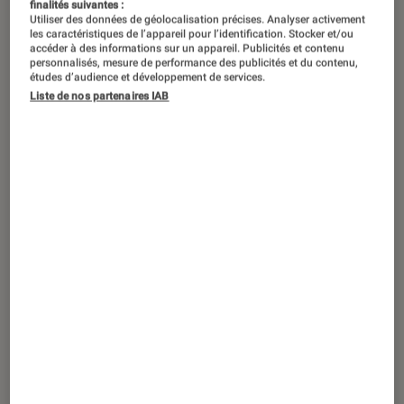
finalités suivantes :
Utiliser des données de géolocalisation précises. Analyser activement
les caractéristiques de l’appareil pour l’identification. Stocker et/ou
accéder à des informations sur un appareil. Publicités et contenu
personnalisés, mesure de performance des publicités et du contenu,
études d’audience et développement de services.
Liste de nos partenaires IAB
TEST LABO
Noté 2 étoiles sur 5
Barres de son
•
13 juil. 2021
Test Labo Sony XR-65A80J – l’Oled au
presque parfait