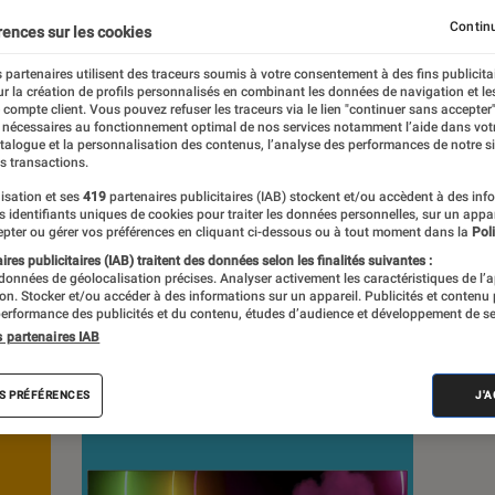
s depuis 1972. Les responsables de tests
Continu
rences sur les cookies
e à leur expertise, et aux équipements de
 en savoir plus,
voir notre charte
. Et pour
 partenaires utilisent des traceurs soumis à votre consentement à des fins publicita
r la création de profils personnalisés en combinant les données de navigation et l
isitez notre
comparateur
.
e compte client. Vous pouvez refuser les traceurs via le lien "continuer sans accepter"
 nécessaires au fonctionnement optimal de nos services notamment l’aide dans vot
atalogue et la personnalisation des contenus, l’analyse des performances de notre si
s transactions.
isation et ses
419
partenaires publicitaires (IAB) stockent et/ou accèdent à des inf
es identifiants uniques de cookies pour traiter les données personnelles, sur un appa
pter ou gérer vos préférences en cliquant ci-dessous ou à tout moment dans la
Poli
s
res publicitaires (IAB) traitent des données selon les finalités suivantes :
 données de géolocalisation précises. Analyser activement les caractéristiques de l’
tion. Stocker et/ou accéder à des informations sur un appareil. Publicités et contenu
erformance des publicités et du contenu, études d’audience et développement de se
ests
s partenaires IAB
S PRÉFÉRENCES
J'