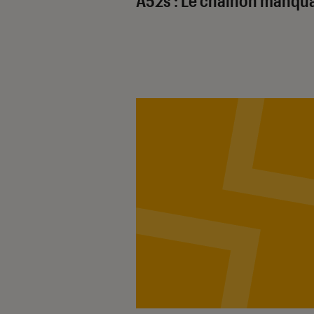
A52s : Le chainon manqu