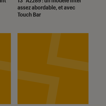
ant
13″ A2289 : un modèle Intel
assez abordable, et avec
Touch Bar