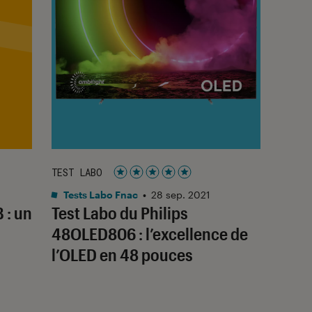
TEST LABO
Noté 5 étoiles sur 5
Tests Labo Fnac
•
28 sep. 2021
 : un
Test Labo du Philips
48OLED806 : l’excellence de
l’OLED en 48 pouces