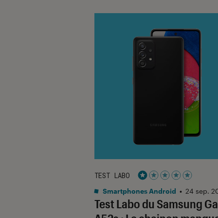
TEST LABO
Noté 1 étoiles sur 5
Smartphones Android
•
24 sep. 2
Test Labo du Samsung Ga