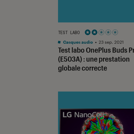
TEST LABO
Noté 2 étoiles sur 5
Casques audio
•
23 sep. 2021
Test labo OnePlus Buds P
(E503A) : une prestation
globale correcte