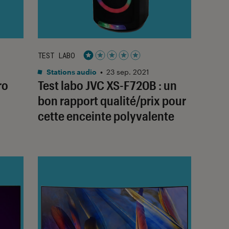
TEST LABO
Noté 1 étoiles sur 5
Stations audio
•
23 sep. 2021
ro
Test labo JVC XS-F720B : un
bon rapport qualité/prix pour
cette enceinte polyvalente