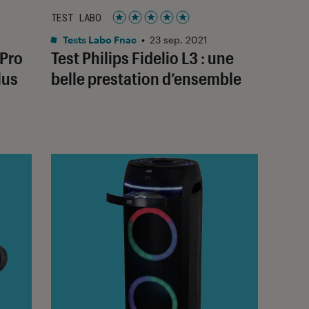
TEST LABO
Noté 5 étoiles sur 5
Tests Labo Fnac
•
23 sep. 2021
 Pro
Test Philips Fidelio L3 : une
lus
belle prestation d’ensemble