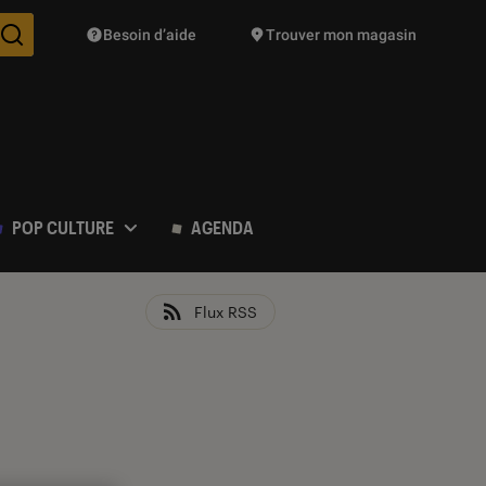
Besoin d’aide
Trouver mon magasin
Des suggestions de produits vont vous être proposées pendant vo
POP CULTURE
AGENDA
Flux RSS