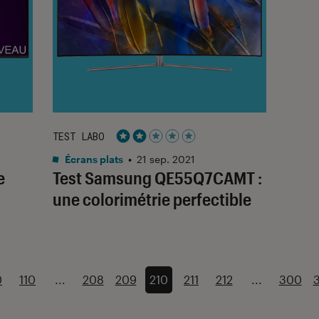
TEST LABO
Noté 2 étoiles sur 5
Écrans plats
•
21 sep. 2021
e
Test Samsung QE55Q7CAMT :
une colorimétrie perfectible
0
110
...
208
209
210
211
212
...
300