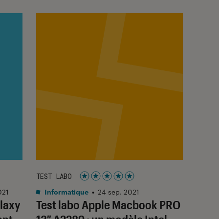
TEST LABO
Noté 5 étoiles sur 5
021
Informatique
•
24 sep. 2021
laxy
Test labo Apple Macbook PRO