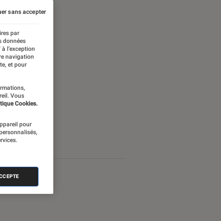
er sans accepter
ires par
es données
 à l’exception
re navigation
te, et pour
ormations,
reil. Vous
tique Cookies.
appareil pour
 personnalisés,
rvices.
ACCEPTE