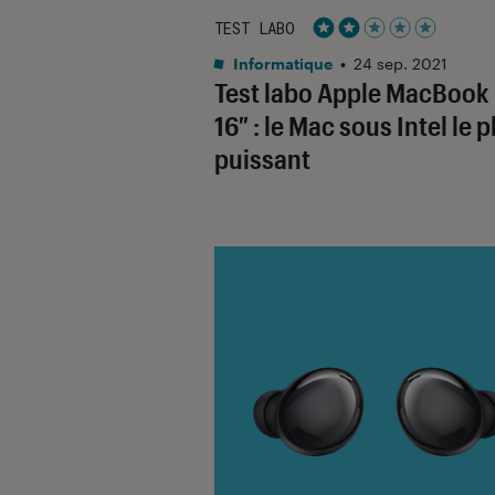
TEST LABO
Noté 2 étoiles sur 5
Informatique
•
24 sep. 2021
Test labo Apple MacBook
16″ : le Mac sous Intel le p
puissant