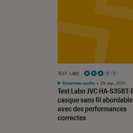
TEST LABO
Noté 3 étoiles sur 5
Enceintes audio
•
29 sep. 2021
Test Labo JVC HA-S35BT-B
casque sans fil abordable
avec des performances
correctes