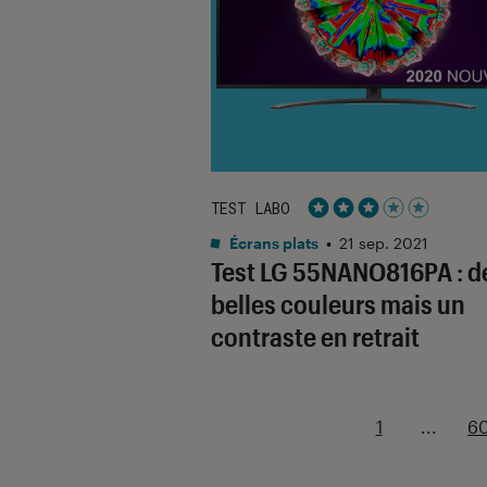
TEST LABO
Noté 3 étoiles sur 5
Écrans plats
•
21 sep. 2021
Test LG 55NANO816PA : d
belles couleurs mais un
contraste en retrait
1
...
6