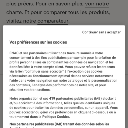
plus précis. Pour en savoir plus,
voir notre
charte
. Et pour comparer tous les produits,
visitez notre
comparateur
.
Continuer sans accepter
Vos préférences sur les cookies
Nos derniers contenus
FNAC et ses partenaires utilisent des traceurs soumis à votre
consentement à des fins publicitaires par exemple pour la création de
profils personnalisés en combinant les données de navigation et les
données liées à votre compte client. Vous pouvez refuser les traceurs
Tout
Sélections et guides
Tests
via le lien "continuer sans accepter" à l’exception des cookies
nécessaires au fonctionnement optimal de nos services notamment
l’aide dans votre navigation sur notre catalogue et la personnalisation
des contenus, l’analyse des performances de notre site, et pour
sécuriser vos transactions.
Notre organisation et ses
419
partenaires publicitaires (IAB) stockent
et/ou accèdent à des informations, telles que les identifiants uniques
de cookies pour traiter les données personnelles, sur un appareil. Vous
pouvez accepter ou gérer vos préférences en cliquant ci-dessous ou à
tout moment dans la
Politique Cookies.
Nos partenaires publicitaires (IAB) traitent des données selon les