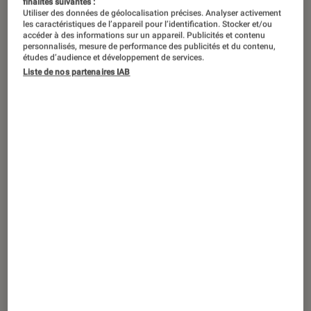
finalités suivantes :
Utiliser des données de géolocalisation précises. Analyser activement
les caractéristiques de l’appareil pour l’identification. Stocker et/ou
accéder à des informations sur un appareil. Publicités et contenu
personnalisés, mesure de performance des publicités et du contenu,
études d’audience et développement de services.
Liste de nos partenaires IAB
TEST LABO
Noté 5 étoiles sur 5
Enceintes audio
•
30 sep. 2021
Test Labo Audio Pro Addon C10 :
puissante, musicale et convaincante