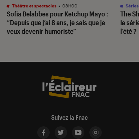
Théâtre et spectacles
•
08H00
Séries
Sofia Belabbes pour
Ketchup Mayo
:
The S
“Depuis que j’ai 8 ans, je sais que je
la sér
veux devenir humoriste”
l’été ?
Suivez la Fnac