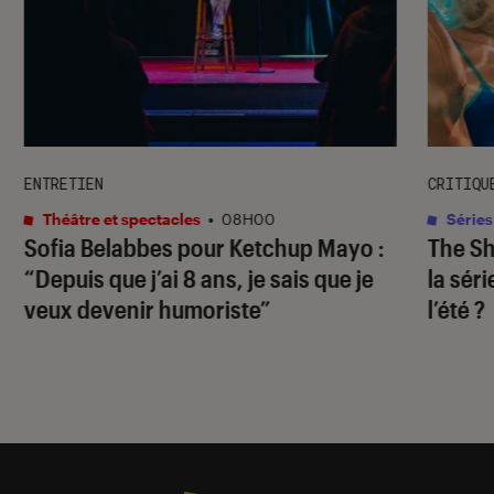
ENTRETIEN
CRITIQU
Théâtre et spectacles
•
08H00
Séries
Sofia Belabbes pour
Ketchup Mayo
:
The S
“Depuis que j’ai 8 ans, je sais que je
la sér
veux devenir humoriste”
l’été ?