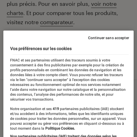
plus précis. Pour en savoir plus,
voir notre
charte
. Et pour comparer tous les produits,
visitez notre
comparateur
.
Continuer sans accepter
Vos préférences sur les cookies
Nos derniers contenus
FNAC et ses partenaires utilisent des traceurs soumis à votre
consentement à des fins publicitaires par exemple pour la création de
profils personnalisés en combinant les données de navigation et les
Tout
Sélections et guides
Tests
données liées à votre compte client. Vous pouvez refuser les traceurs
via le lien "continuer sans accepter" à l’exception des cookies
nécessaires au fonctionnement optimal de nos services notamment
l’aide dans votre navigation sur notre catalogue et la personnalisation
des contenus, l’analyse des performances de notre site, et pour
sécuriser vos transactions.
Notre organisation et ses
419
partenaires publicitaires (IAB) stockent
et/ou accèdent à des informations, telles que les identifiants uniques
de cookies pour traiter les données personnelles, sur un appareil. Vous
pouvez accepter ou gérer vos préférences en cliquant ci-dessous ou à
tout moment dans la
Politique Cookies.
Nos partenaires publicitaires (IAB) traitent des données selon les