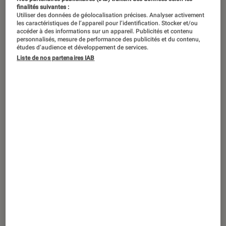
finalités suivantes :
Utiliser des données de géolocalisation précises. Analyser activement
les caractéristiques de l’appareil pour l’identification. Stocker et/ou
accéder à des informations sur un appareil. Publicités et contenu
personnalisés, mesure de performance des publicités et du contenu,
études d’audience et développement de services.
Liste de nos partenaires IAB
TEST LABO
Noté 4 étoiles sur 5
Smartphones
•
25 juil. 2026
Test Labo du OPPO Reno13 FS 5G : un
milieu de gamme performant mais qui
s’essoufle vite