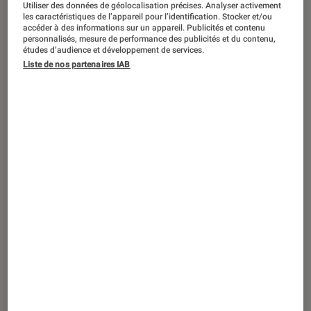
Utiliser des données de géolocalisation précises. Analyser activement
PRISE EN MAIN
les caractéristiques de l’appareil pour l’identification. Stocker et/ou
accéder à des informations sur un appareil. Publicités et contenu
Objets connectés
•
07 juil. 2026
personnalisés, mesure de performance des publicités et du contenu,
Google Fitbit Air : notre test complet du
études d’audience et développement de services.
bracelet connecté sans cadran
Liste de nos partenaires IAB