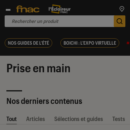
Trouv
De
NOS GUIDES DE L'ÉTÉ
BOICHI : L'EXPO VIRTUELLE
Prise en main
Nos derniers contenus
Tout
Articles
Sélections et guides
Tests