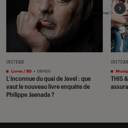
l'Éclaireur fnac">
CRITIQUE
CRITIQU
Livres / BD
•
08H00
Musiq
L’inconnue du quai de Javel : que
THIS 
vaut le nouveau livre enquête de
assura
Philippe Jaenada ?