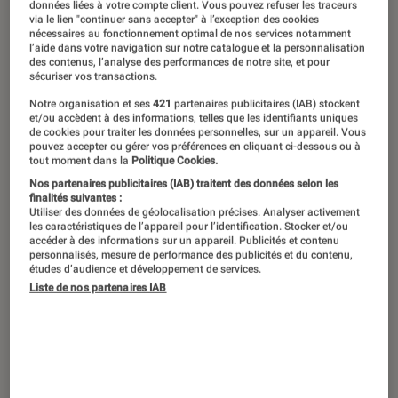
©dr
données liées à votre compte client. Vous pouvez refuser les traceurs
via le lien "continuer sans accepter" à l’exception des cookies
nécessaires au fonctionnement optimal de nos services notamment
l’aide dans votre navigation sur notre catalogue et la personnalisation
des contenus, l’analyse des performances de notre site, et pour
Après la STREAM, une radio compacte
sécuriser vos transactions.
et plus particulièrement destinée aux
Notre organisation et ses
421
partenaires publicitaires (IAB) stockent
et/ou accèdent à des informations, telles que les identifiants uniques
pièces d’eau, nous testons aujourd’hui
de cookies pour traiter les données personnelles, sur un appareil. Vous
la MEISTERSTÜCK, un tout-en-un audio
pouvez accepter ou gérer vos préférences en cliquant ci-dessous ou à
tout moment dans la
Politique Cookies.
haut de gamme de l’Allemand Sonoro,
Nos partenaires publicitaires (IAB) traitent des données selon les
finalités suivantes :
un spécialiste reconnu de la
Utiliser des données de géolocalisation précises. Analyser activement
reproduction musicale de qualité.
les caractéristiques de l’appareil pour l’identification. Stocker et/ou
accéder à des informations sur un appareil. Publicités et contenu
personnalisés, mesure de performance des publicités et du contenu,
études d’audience et développement de services.
Liste de nos partenaires IAB
Un air de famille et une
présentation de première classe
La petite STREAM m’avait séduit par son design
à mi-chemin entre le retro et la modernité, la