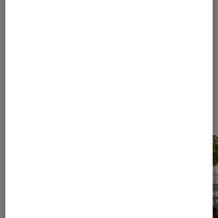
1
...
40
60
...
114
115
116
117
118
...
210
250
...
309
Les plus lus dans Sélection