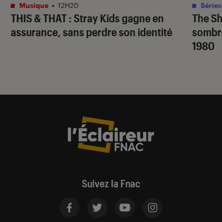
Musique
•
12H20
Séries
THIS & THAT
: Stray Kids gagne en
The S
assurance, sans perdre son identité
sombr
1980
Suivez la Fnac