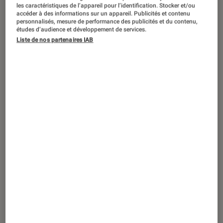
SÉLECTION
les caractéristiques de l’appareil pour l’identification. Stocker et/ou
accéder à des informations sur un appareil. Publicités et contenu
Objets connectés
•
30 mai. 2023
personnalisés, mesure de performance des publicités et du contenu,
études d’audience et développement de services.
Fête des mères : 5 objets connectés qui
Liste de nos partenaires IAB
veilleront sur votre maman