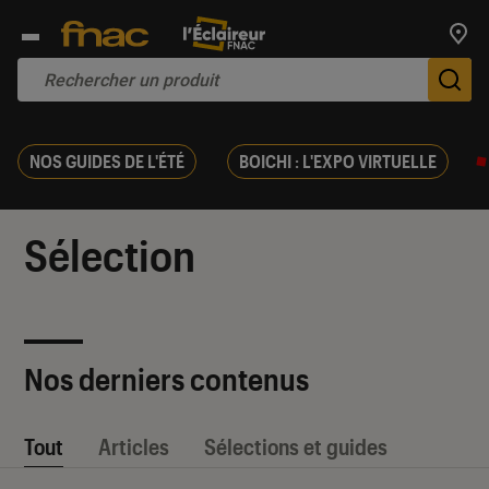
Trouv
De
NOS GUIDES DE L'ÉTÉ
BOICHI : L'EXPO VIRTUELLE
Sélection
Nos derniers contenus
Tout
Articles
Sélections et guides