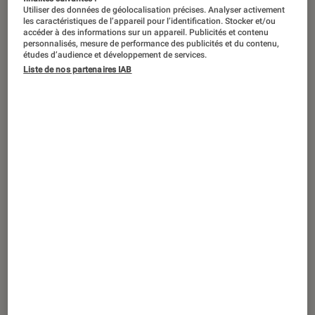
Utiliser des données de géolocalisation précises. Analyser activement
les caractéristiques de l’appareil pour l’identification. Stocker et/ou
accéder à des informations sur un appareil. Publicités et contenu
personnalisés, mesure de performance des publicités et du contenu,
études d’audience et développement de services.
Liste de nos partenaires IAB
ARTICLE
Jeux vidéo
•
23 fév. 2023
PS VR2 : les meilleurs jeux pour
découvrir le nouveau casque de réalité
virtuelle