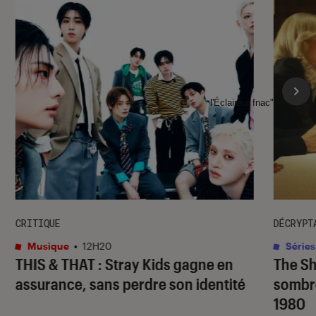
l'Éclaireur fnac">
CRITIQUE
DÉCRYPT
Musique
•
12H20
Séries
THIS & THAT
: Stray Kids gagne en
The S
assurance, sans perdre son identité
sombr
1980