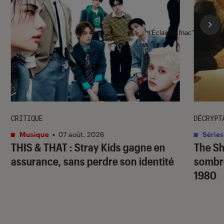
l'Éclaireur fnac">
CRITIQUE
DÉCRYPT
Musique
•
07 août. 2026
Séries
THIS & THAT
: Stray Kids gagne en
The S
assurance, sans perdre son identité
sombr
1980