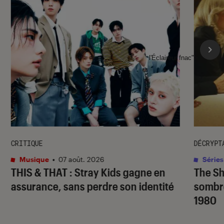
l'Éclaireur fnac">
CRITIQUE
DÉCRYPT
Musique
•
07 août. 2026
Séries
THIS & THAT
: Stray Kids gagne en
The S
assurance, sans perdre son identité
sombr
1980