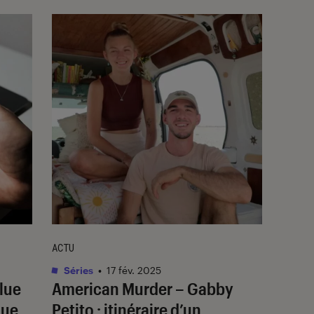
ACTU
Séries
•
17 fév. 2025
lue
American Murder – Gabby
que
Petito
: itinéraire d’un