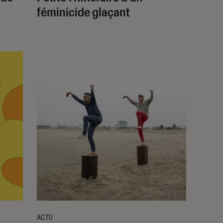
féminicide glaçant
ACTU