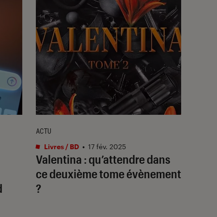
ACTU
Livres / BD
•
17 fév. 2025
Valentina
: qu’attendre dans
ce deuxième tome évènement
d
?