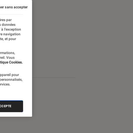
er sans accepter
ires par
es données
 à l’exception
re navigation
te, et pour
ormations,
reil. Vous
tique Cookies.
appareil pour
 personnalisés,
rvices.
ACCEPTE