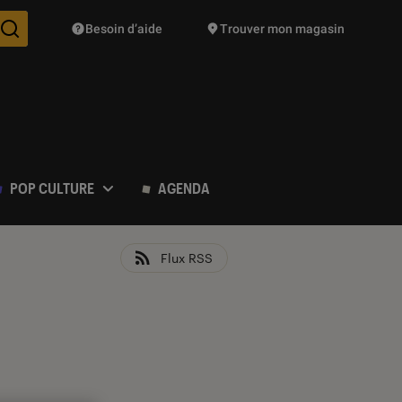
Besoin d’aide
Trouver mon magasin
Des suggestions de produits vont vous être proposées pendant vo
POP CULTURE
AGENDA
Flux RSS