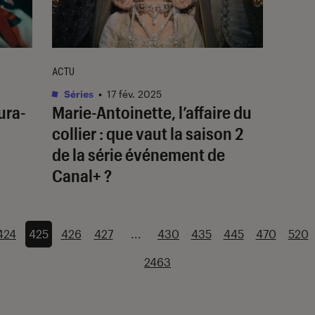
ACTU
Séries
•
17 fév. 2025
ura-
Marie-Antoinette, l’affaire du
collier
: que vaut la saison 2
de la série événement de
Canal+ ?
424
425
426
427
...
430
435
445
470
520
2463