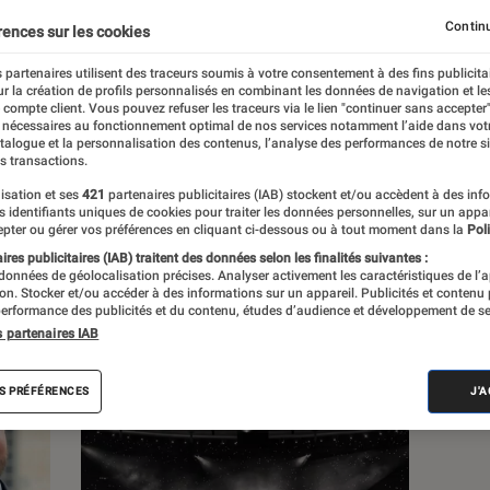
, à la pop culture, à la culture numérique et
Continu
rences sur les cookies
 partenaires utilisent des traceurs soumis à votre consentement à des fins publicita
r la création de profils personnalisés en combinant les données de navigation et l
e compte client. Vous pouvez refuser les traceurs via le lien "continuer sans accepter"
 nécessaires au fonctionnement optimal de nos services notamment l’aide dans vot
atalogue et la personnalisation des contenus, l’analyse des performances de notre si
s transactions.
s
isation et ses
421
partenaires publicitaires (IAB) stockent et/ou accèdent à des inf
es identifiants uniques de cookies pour traiter les données personnelles, sur un appa
pter ou gérer vos préférences en cliquant ci-dessous ou à tout moment dans la
Poli
res publicitaires (IAB) traitent des données selon les finalités suivantes :
 guides
Tests
 données de géolocalisation précises. Analyser activement les caractéristiques de l’
tion. Stocker et/ou accéder à des informations sur un appareil. Publicités et contenu
erformance des publicités et du contenu, études d’audience et développement de se
s partenaires IAB
S PRÉFÉRENCES
J'