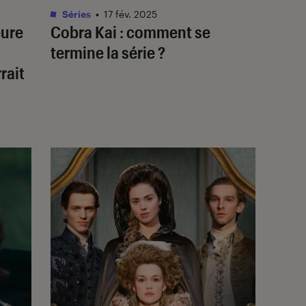
Séries
•
17 fév. 2025
eure
Cobra Kai
: comment se
termine la série ?
rait