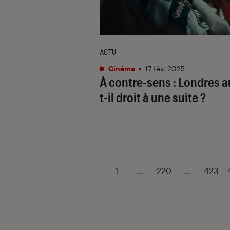
ACTU
Cinéma
•
17 fév. 2025
À contre-sens : Londres
a
t-il droit à une suite ?
1
...
220
...
423