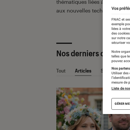
thématiques liées
à la culture
Vos préfé
aux nouvelles technologies.
FNAC et ses
exemple pou
liées à votr
des cookies
sur notre c
sécuriser vo
Nos derniers contenu
Notre organ
telles que l
pouvez acce
Nos partenai
Tout
Articles
Sélections et
Utiliser des
l’identifica
mesure de p
Liste de no
GÉRER ME