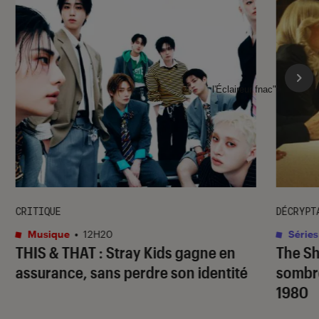
l'Éclaireur fnac">
CRITIQUE
DÉCRYPT
Musique
•
12H20
Séries
THIS & THAT
: Stray Kids gagne en
The S
assurance, sans perdre son identité
sombr
1980