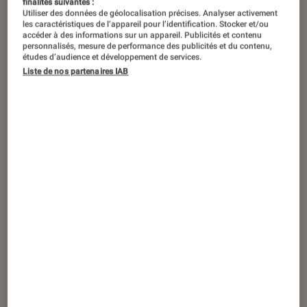
finalités suivantes :
Utiliser des données de géolocalisation précises. Analyser activement
les caractéristiques de l’appareil pour l’identification. Stocker et/ou
accéder à des informations sur un appareil. Publicités et contenu
personnalisés, mesure de performance des publicités et du contenu,
études d’audience et développement de services.
Liste de nos partenaires IAB
ACTU
Casques audio
•
21 sep. 2022
Longue portée et autonomie au
programme du casque Corsair HS55
Wireless