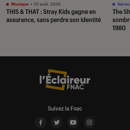
Musique
•
07 août. 2026
Séries
THIS & THAT
: Stray Kids gagne en
The S
assurance, sans perdre son identité
sombr
1980
Suivez la Fnac