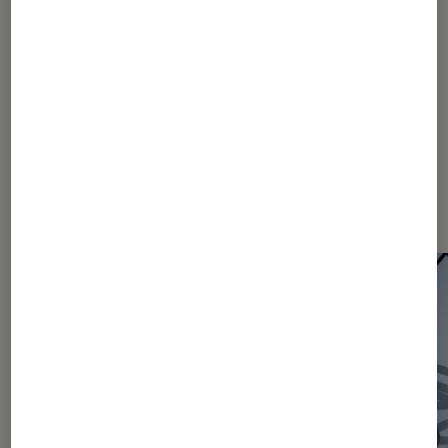
1
...
330
650
...
1298
1299
1300
1301
1302
...
1880
2170
...
2465
Les plus lus dans Actu