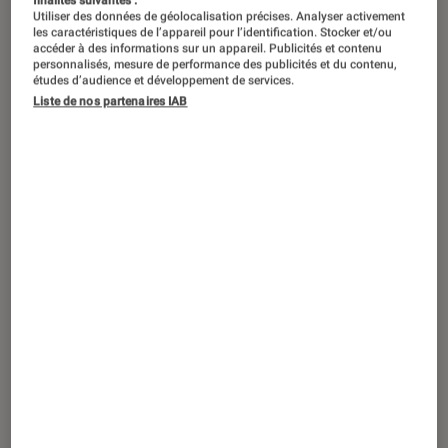
Utiliser des données de géolocalisation précises. Analyser activement
les caractéristiques de l’appareil pour l’identification. Stocker et/ou
accéder à des informations sur un appareil. Publicités et contenu
personnalisés, mesure de performance des publicités et du contenu,
études d’audience et développement de services.
Liste de nos partenaires IAB
ACTU
Livres / BD
•
12 jan. 2022
On va déguster l’Italie de François-Régis
Gaudry : une bible de la cuisine italienne