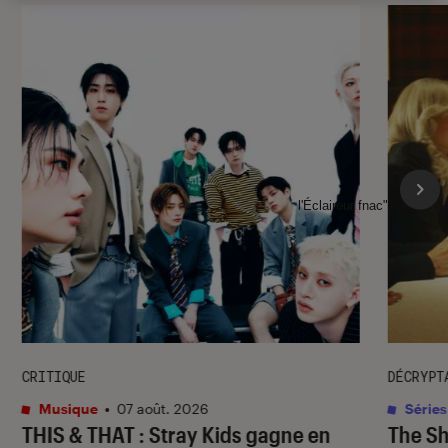
l'Éclaireur fnac">
CRITIQUE
DÉCRYPT
Musique
•
07 août. 2026
Séries
THIS & THAT
: Stray Kids gagne en
The S