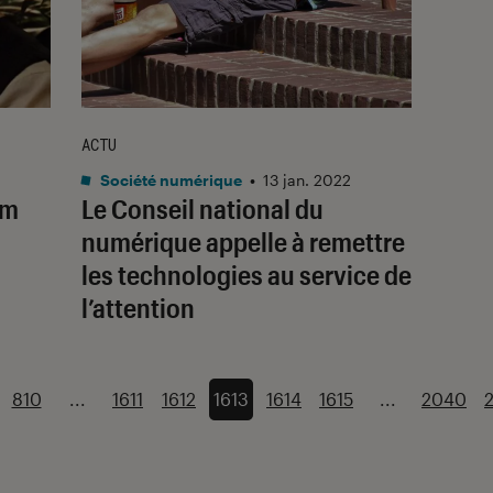
ACTU
Société numérique
•
13 jan. 2022
lm
Le Conseil national du
numérique appelle à remettre
les technologies au service de
l’attention
810
...
1611
1612
1613
1614
1615
...
2040