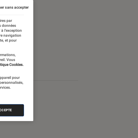
er sans accepter
ires par
es données
 à l’exception
re navigation
te, et pour
ormations,
reil. Vous
tique Cookies.
appareil pour
 personnalisés,
rvices.
ACCEPTE