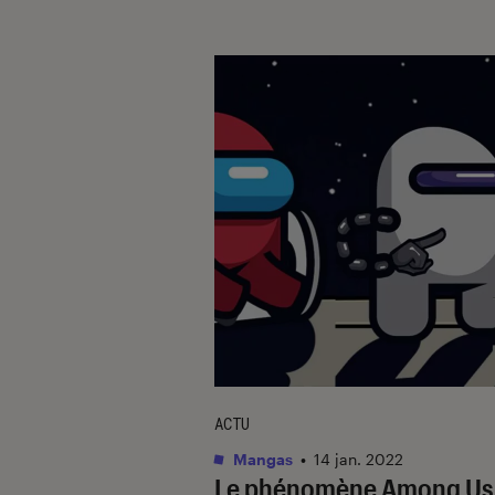
ACTU
Mangas
•
14 jan. 2022
Le phénomène
Among Us