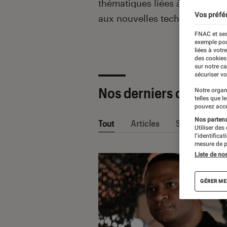
thématiques liées
à la culture
Vos préfé
aux nouvelles technologies.
FNAC et ses
exemple pou
liées à votr
des cookies
sur notre c
sécuriser vo
Nos derniers contenu
Notre organ
telles que l
pouvez acce
Nos partenai
Tout
Articles
Sélections et
Utiliser des
l’identifica
mesure de p
Liste de no
GÉRER ME