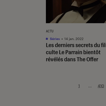
ACTU
Séries
•
14 jan. 2022
Les derniers secrets du fi
culte
Le Parrain
bientôt
révélés dans
The Offer
1
...
410