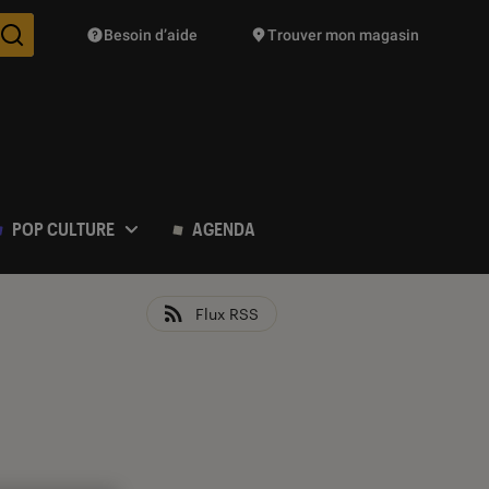
Besoin d’aide
Trouver mon magasin
Des suggestions de produits vont vous être proposées pendant vo
POP CULTURE
AGENDA
Flux RSS