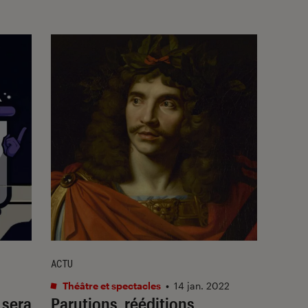
ACTU
Théâtre et spectacles
•
14 jan. 2022
sera
Parutions, rééditions,