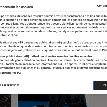
, à la pop culture, à la culture numérique et
Continu
rences sur les cookies
 partenaires utilisent des traceurs soumis à votre consentement à des fins publicita
r la création de profils personnalisés en combinant les données de navigation et l
e compte client. Vous pouvez refuser les traceurs via le lien "continuer sans accepter"
 nécessaires au fonctionnement optimal de nos services notamment l’aide dans vot
atalogue et la personnalisation des contenus, l’analyse des performances de notre si
s transactions.
s
isation et ses
419
partenaires publicitaires (IAB) stockent et/ou accèdent à des inf
es identifiants uniques de cookies pour traiter les données personnelles, sur un appa
pter ou gérer vos préférences en cliquant ci-dessous ou à tout moment dans la
Poli
res publicitaires (IAB) traitent des données selon les finalités suivantes :
 guides
Tests
 données de géolocalisation précises. Analyser activement les caractéristiques de l’
tion. Stocker et/ou accéder à des informations sur un appareil. Publicités et contenu
erformance des publicités et du contenu, études d’audience et développement de se
s partenaires IAB
S PRÉFÉRENCES
J'