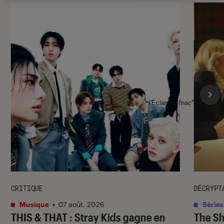
l'Éclaireur fnac">
CRITIQUE
DÉCRYPT
Musique
•
07 août. 2026
Séries
THIS & THAT
: Stray Kids gagne en
The S