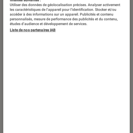
Utiliser des données de géolocalisation précises. Analyser activement
les caractéristiques de l’appareil pour l’identification. Stocker et/ou
accéder à des informations sur un appareil. Publicités et contenu
personnalisés, mesure de performance des publicités et du contenu,
études d’audience et développement de services.
Liste de nos partenaires IAB
ACTU
Cinéma
•
26 jan. 2022
César 2022 :
Illusions perdues
et
Annette
en tête des nominations