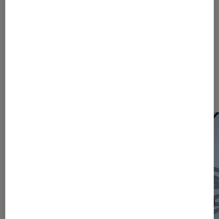
1446
1447
...
1950
2200
...
2465
Les plus lus dans Actu