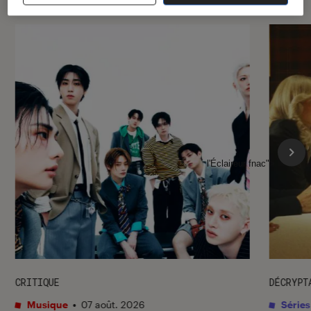
l'Éclaireur fnac">
CRITIQUE
DÉCRYPT
Musique
•
07 août. 2026
Séries