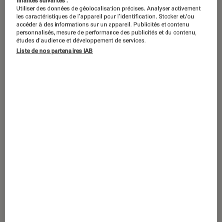
finalités suivantes :
Utiliser des données de géolocalisation précises. Analyser activement
les caractéristiques de l’appareil pour l’identification. Stocker et/ou
accéder à des informations sur un appareil. Publicités et contenu
personnalisés, mesure de performance des publicités et du contenu,
études d’audience et développement de services.
Liste de nos partenaires IAB
ACTU
Séries
•
11 juin 2022
La lutte intense entre Musclor et
Skeletor continue sur Netflix