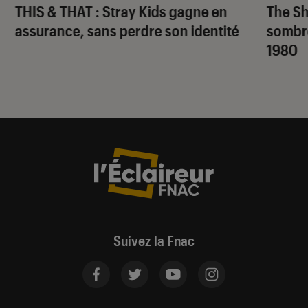
THIS & THAT
: Stray Kids gagne en
The S
assurance, sans perdre son identité
sombr
1980
Suivez la Fnac