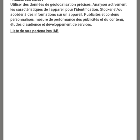
Utiliser des données de géolocalisation précises. Analyser activement
les caractéristiques de l’appareil pour l’identification. Stocker et/ou
accéder à des informations sur un appareil. Publicités et contenu
personnalisés, mesure de performance des publicités et du contenu,
études d’audience et développement de services.
Liste de nos partenaires IAB
ACTU
Séries
•
13 juin 2022
C’est officiel :
Squid Game
reviendra
bien pour une deuxième saison