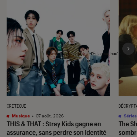
l'Éclaireur fnac">
CRITIQUE
DÉCRYPT
Musique
•
07 août. 2026
Séries
THIS & THAT
: Stray Kids gagne en
The S
assurance, sans perdre son identité
sombr