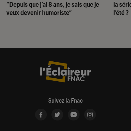
“Depuis que j’ai 8 ans, je sais que je
la sér
veux devenir humoriste”
l’été ?
Suivez la Fnac