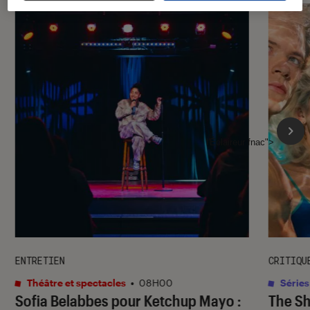
l'Éclaireur fnac">
ENTRETIEN
CRITIQU
Théâtre et spectacles
•
08H00
Séries
Sofia Belabbes pour
Ketchup Mayo
:
The S