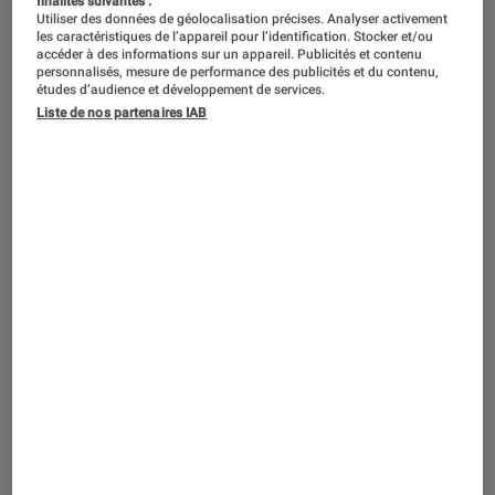
finalités suivantes :
Utiliser des données de géolocalisation précises. Analyser activement
les caractéristiques de l’appareil pour l’identification. Stocker et/ou
accéder à des informations sur un appareil. Publicités et contenu
personnalisés, mesure de performance des publicités et du contenu,
études d’audience et développement de services.
Liste de nos partenaires IAB
ACTU
Musique
•
20 juin 2022
En duo avec MC Solaar, Bigflo & Oli se
livrent sans concession dans « Bons
élèves »