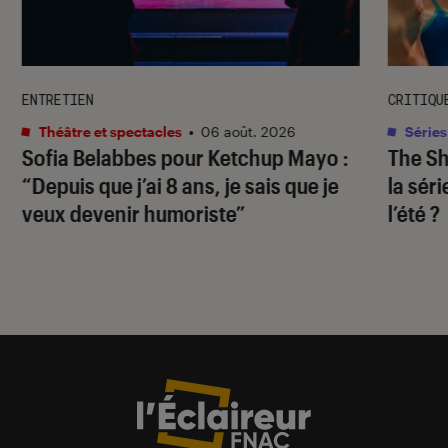
ENTRETIEN
CRITIQU
Théâtre et spectacles
•
06 août. 2026
Séries
Sofia Belabbes pour
Ketchup Mayo
:
The S
“Depuis que j’ai 8 ans, je sais que je
la sér
veux devenir humoriste”
l’été ?