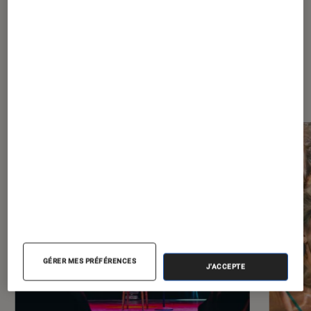
À la une de
VOIR TOUT
l'Éclaireur FNAC
l'Éclaireur fnac">
GÉRER MES PRÉFÉRENCES
J'ACCEPTE