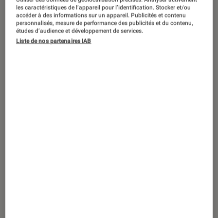
©dr
les caractéristiques de l’appareil pour l’identification. Stocker et/ou
accéder à des informations sur un appareil. Publicités et contenu
personnalisés, mesure de performance des publicités et du contenu,
études d’audience et développement de services.
Bientôt 10 ans que la première version
Liste de nos partenaires IAB
de ce kit multimédia emblématique a
vu le jour, et il est toujours là.
Découvrons la dernière version en
date.
Introduction
Dans une catégorie, celles des
kits multimédia
,
où la rotation des références est extrêmement
rapide, le
Soundstick d’Harman-Kardon
fait
preuve d’une longévité exceptionnelle.
Première raison à cela, son
look unique
, tout
en transparence, qui lui donne un design