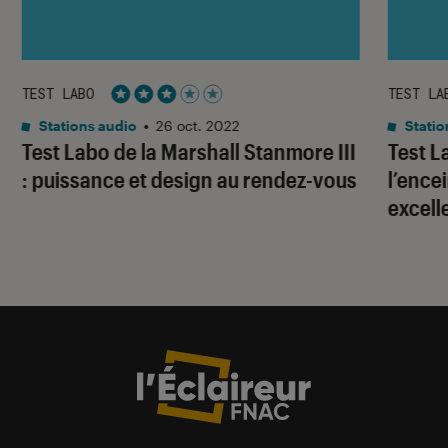
TEST LABO
TEST LA
Noté 3 étoiles sur 5
Stations audio
•
26 oct. 2022
Statio
Test Labo de la Marshall Stanmore III
Test L
: puissance et design au rendez-vous
l’ence
excell