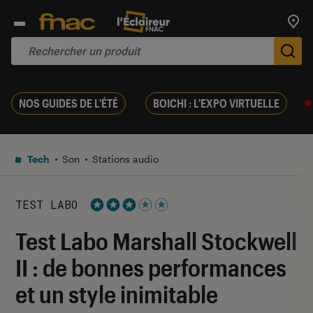
Trouv
De
NOS GUIDES DE L'ÉTÉ
BOICHI : L'EXPO VIRTUELLE
Tech
Son
Stations audio
TEST LABO
Noté 3 étoiles sur 5
Test Labo Marshall Stockwell
II : de bonnes performances
et un style inimitable