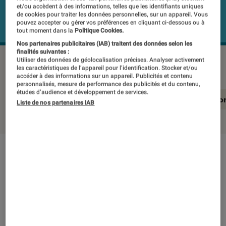
et/ou accèdent à des informations, telles que les identifiants uniques
de cookies pour traiter les données personnelles, sur un appareil. Vous
pouvez accepter ou gérer vos préférences en cliquant ci-dessous ou à
tout moment dans la
Politique Cookies.
Nos partenaires publicitaires (IAB) traitent des données selon les
finalités suivantes :
MARSHALL STOCKWELL II
©Labo Fnac
Utiliser des données de géolocalisation précises. Analyser activement
les caractéristiques de l’appareil pour l’identification. Stocker et/ou
accéder à des informations sur un appareil. Publicités et contenu
personnalisés, mesure de performance des publicités et du contenu,
études d’audience et développement de services.
En résumé
Notre test détaillé
Conclusio
Liste de nos partenaires IAB
En résumé
NOTE LABOFNAC
Noté 3 étoiles sur 5
Marshall est une marque qui met notamment