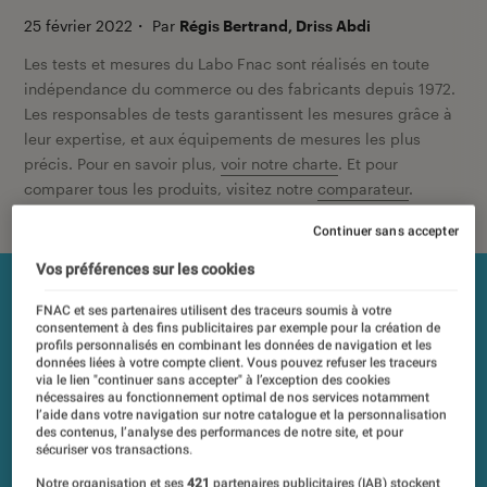
25 février 2022
・
Par
Régis Bertrand, Driss Abdi
Les tests et mesures du Labo Fnac sont réalisés en toute
indépendance du commerce ou des fabricants depuis 1972.
Les responsables de tests garantissent les mesures grâce à
leur expertise, et aux équipements de mesures les plus
précis. Pour en savoir plus,
voir notre charte
. Et pour
comparer tous les produits, visitez notre
comparateur
.
Continuer sans accepter
Vos préférences sur les cookies
FNAC et ses partenaires utilisent des traceurs soumis à votre
consentement à des fins publicitaires par exemple pour la création de
profils personnalisés en combinant les données de navigation et les
données liées à votre compte client. Vous pouvez refuser les traceurs
via le lien "continuer sans accepter" à l’exception des cookies
nécessaires au fonctionnement optimal de nos services notamment
l’aide dans votre navigation sur notre catalogue et la personnalisation
des contenus, l’analyse des performances de notre site, et pour
sécuriser vos transactions.
Notre organisation et ses
421
partenaires publicitaires (IAB) stockent