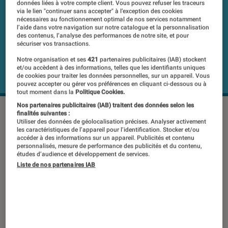
données liées à votre compte client. Vous pouvez refuser les traceurs
via le lien "continuer sans accepter" à l’exception des cookies
nécessaires au fonctionnement optimal de nos services notamment
l’aide dans votre navigation sur notre catalogue et la personnalisation
des contenus, l’analyse des performances de notre site, et pour
sécuriser vos transactions.
Notre organisation et ses
421
partenaires publicitaires (IAB) stockent
et/ou accèdent à des informations, telles que les identifiants uniques
de cookies pour traiter les données personnelles, sur un appareil. Vous
pouvez accepter ou gérer vos préférences en cliquant ci-dessous ou à
tout moment dans la
Politique Cookies.
Nos partenaires publicitaires (IAB) traitent des données selon les
©Bose
finalités suivantes :
Utiliser des données de géolocalisation précises. Analyser activement
les caractéristiques de l’appareil pour l’identification. Stocker et/ou
accéder à des informations sur un appareil. Publicités et contenu
Dévoilé lors de la refonte de gamme
personnalisés, mesure de performance des publicités et du contenu,
études d’audience et développement de services.
opérée par Bose en septembre 2023,
Liste de nos partenaires IAB
le QuietComfort Ultra Headphones est
le nouveau vaisseau amiral des
casques Bluetooth de la marque
américaine. Succédant à l’excellent