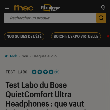
Trouv
De
NOS GUIDES DE L'ÉTÉ
BOICHI : L'EXPO VIRTUELLE
Tech
Son
Casques audio
TEST LABO
Noté 4 étoiles sur 5
Test Labo du Bose
QuietComfort Ultra
Headphones : que vaut