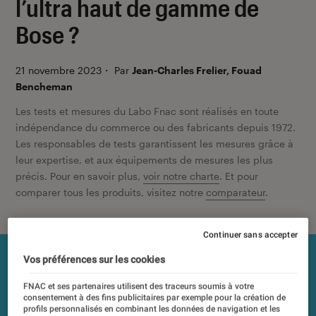
l’ultra haut de gamme de
Bose ?
21 novembre 2023
・
Par
Jean-Charles Frelier, Fouad
Bencheman
Les tests et mesures du Labo Fnac sont réalisés en toute
indépendance du commerce ou des fabricants depuis 1972.
Les responsables de tests garantissent les mesures grâce à
leur expertise, et aux équipements de mesures les plus
précis. Pour en savoir plus,
voir notre charte
. Et pour
comparer tous les produits, visitez notre
comparateur
.
Continuer sans accepter
Vos préférences sur les cookies
FNAC et ses partenaires utilisent des traceurs soumis à votre
consentement à des fins publicitaires par exemple pour la création de
profils personnalisés en combinant les données de navigation et les