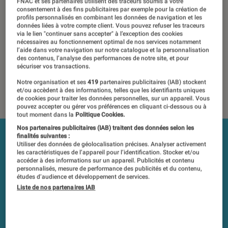
FNAC et ses partenaires utilisent des traceurs soumis à votre
consentement à des fins publicitaires par exemple pour la création de
14 février 2021
・
Par
Régis Bertrand
profils personnalisés en combinant les données de navigation et les
données liées à votre compte client. Vous pouvez refuser les traceurs
Les tests et mesures du Labo Fnac sont réalisés en toute
via le lien "continuer sans accepter" à l’exception des cookies
indépendance du commerce ou des fabricants depuis 1972.
nécessaires au fonctionnement optimal de nos services notamment
l’aide dans votre navigation sur notre catalogue et la personnalisation
Les responsables de tests garantissent les mesures grâce à
des contenus, l’analyse des performances de notre site, et pour
leur expertise, et aux équipements de mesures les plus
sécuriser vos transactions.
précis. Pour en savoir plus,
voir notre charte
. Et pour
Notre organisation et ses
419
partenaires publicitaires (IAB) stockent
comparer tous les produits, visitez notre
comparateur
.
et/ou accèdent à des informations, telles que les identifiants uniques
de cookies pour traiter les données personnelles, sur un appareil. Vous
pouvez accepter ou gérer vos préférences en cliquant ci-dessous ou à
tout moment dans la
Politique Cookies.
Nos partenaires publicitaires (IAB) traitent des données selon les
finalités suivantes :
Utiliser des données de géolocalisation précises. Analyser activement
les caractéristiques de l’appareil pour l’identification. Stocker et/ou
accéder à des informations sur un appareil. Publicités et contenu
personnalisés, mesure de performance des publicités et du contenu,
études d’audience et développement de services.
Liste de nos partenaires IAB