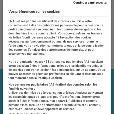
pour l’avenir
Continuer sans accepter
Vos préférences sur les cookies
14 octobre 2020
・
Par
Jean-Charles Frelier
FNAC et ses partenaires utilisent des traceurs soumis à votre
Les tests et mesures du Labo Fnac sont réalisés en toute
consentement à des fins publicitaires par exemple pour la création de
profils personnalisés en combinant les données de navigation et les
indépendance du commerce ou des fabricants depuis 1972.
données liées à votre compte client. Vous pouvez refuser les traceurs
Les responsables de tests garantissent les mesures grâce à
via le lien "continuer sans accepter" à l’exception des cookies
nécessaires au fonctionnement optimal de nos services notamment
leur expertise, et aux équipements de mesures les plus
l’aide dans votre navigation sur notre catalogue et la personnalisation
précis. Pour en savoir plus,
voir notre charte
. Et pour
des contenus, l’analyse des performances de notre site, et pour
comparer tous les produits, visitez notre
comparateur
.
sécuriser vos transactions.
Notre organisation et ses
421
partenaires publicitaires (IAB) stockent
et/ou accèdent à des informations, telles que les identifiants uniques
de cookies pour traiter les données personnelles, sur un appareil. Vous
pouvez accepter ou gérer vos préférences en cliquant ci-dessous ou à
tout moment dans la
Politique Cookies.
Nos partenaires publicitaires (IAB) traitent des données selon les
finalités suivantes :
Utiliser des données de géolocalisation précises. Analyser activement
les caractéristiques de l’appareil pour l’identification. Stocker et/ou
accéder à des informations sur un appareil. Publicités et contenu
personnalisés, mesure de performance des publicités et du contenu,
études d’audience et développement de services.