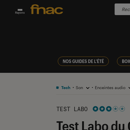
Rayons
NOS GUIDES DE L'ÉTÉ
BOI
Tech
Son
Enceintes audio
TEST LABO
Noté 3 étoiles s
Test Labo du 