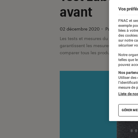
avant
Vos préfé
FNAC et ses
exemple pou
02 décembre 2020
・
Par
Régis Bertr
liées à votr
des cookies
Les tests et mesures du Labo Fnac so
sur notre c
garantissent les mesures grâce à leur 
sécuriser vo
comparer tous les produits, visitez no
Notre organ
telles que l
pouvez acce
Nos partenai
Utiliser des
l’identifica
mesure de p
Liste de no
GÉRER ME