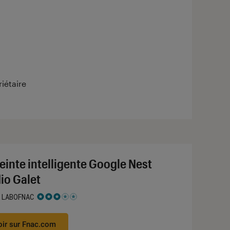
iétaire
einte intelligente Google Nest
io Galet
 LABOFNAC
 3 étoiles sur 5
oir sur Fnac.com