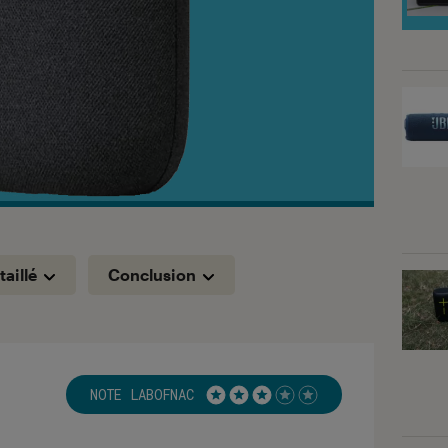
taillé
Conclusion
NOTE LABOFNAC
Noté 3 étoiles sur 5