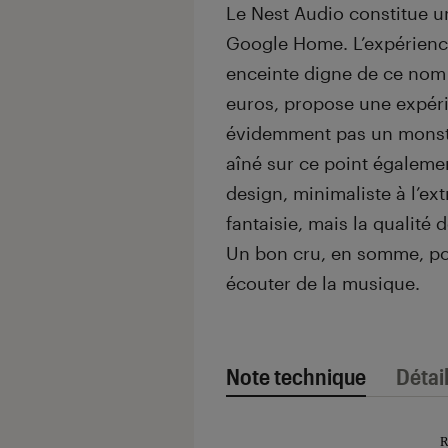
Le Nest Audio constitue u
Google Home. L’expérience
enceinte digne de ce nom e
euros, propose une expéri
évidemment pas un monstr
aîné sur ce point égaleme
design, minimaliste à l’ex
fantaisie, mais la qualité 
Un bon cru, en somme, pou
écouter de la musique.
Note technique
Détai
Note technique