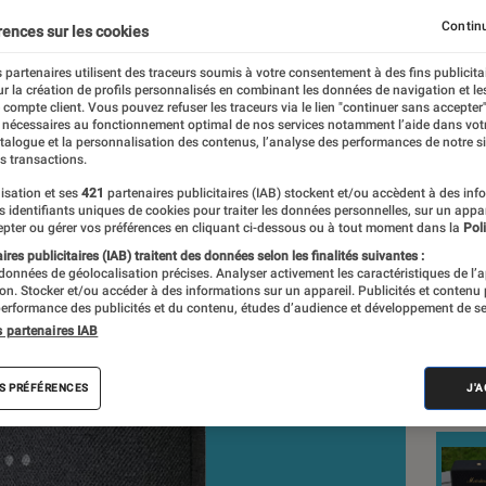
Continu
rences sur les cookies
 partenaires utilisent des traceurs soumis à votre consentement à des fins publicita
r la création de profils personnalisés en combinant les données de navigation et l
and, Laure Renouard
e compte client. Vous pouvez refuser les traceurs via le lien "continuer sans accepter"
 nécessaires au fonctionnement optimal de nos services notamment l’aide dans vot
nt réalisés en toute indépendance du commerce ou des fabricants de
atalogue et la personnalisation des contenus, l’analyse des performances de notre si
expertise, et aux équipements de mesures les plus précis. Pour en s
s transactions.
tre
comparateur
.
isation et ses
421
partenaires publicitaires (IAB) stockent et/ou accèdent à des inf
es identifiants uniques de cookies pour traiter les données personnelles, sur un appa
pter ou gérer vos préférences en cliquant ci-dessous ou à tout moment dans la
Poli
res publicitaires (IAB) traitent des données selon les finalités suivantes :
 données de géolocalisation précises. Analyser activement les caractéristiques de l’
Nos
tion. Stocker et/ou accéder à des informations sur un appareil. Publicités et contenu
erformance des publicités et du contenu, études d’audience et développement de se
Enc
s partenaires IAB
VOIR T
S PRÉFÉRENCES
J'