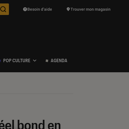
Besoin d’aide
Trouver mon magasin
Des suggestions de produits vont vous être proposées pendant vo
POP CULTURE
AGENDA
réel bond en