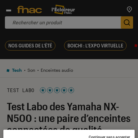
Trouv
De
NOS GUIDES DE L'ÉTÉ
BOICHI : L'EXPO VIRTUELLE
Tech
Son
Enceintes audio
TEST LABO
Noté 5 étoiles sur 5
Test Labo des Yamaha NX-
N500 : une paire d’enceintes
connectées de qualité
Continuer sans accepter