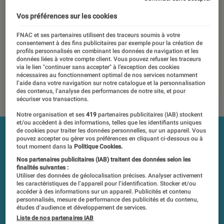
13 mai 2020
・
Par
Régis Bertrand, Mathieu Freitas
Vos préférences sur les cookies
Les tests et mesures du Labo Fnac sont réalisés en toute
FNAC et ses partenaires utilisent des traceurs soumis à votre
indépendance du commerce ou des fabricants depuis 1972.
consentement à des fins publicitaires par exemple pour la création de
profils personnalisés en combinant les données de navigation et les
Les responsables de tests garantissent les mesures grâce à
données liées à votre compte client. Vous pouvez refuser les traceurs
leur expertise, et aux équipements de mesures les plus
via le lien "continuer sans accepter" à l’exception des cookies
précis. Pour en savoir plus,
voir notre charte
. Et pour
nécessaires au fonctionnement optimal de nos services notamment
l’aide dans votre navigation sur notre catalogue et la personnalisation
comparer tous les produits, visitez notre
comparateur
.
des contenus, l’analyse des performances de notre site, et pour
sécuriser vos transactions.
Notre organisation et ses
419
partenaires publicitaires (IAB) stockent
et/ou accèdent à des informations, telles que les identifiants uniques
de cookies pour traiter les données personnelles, sur un appareil. Vous
pouvez accepter ou gérer vos préférences en cliquant ci-dessous ou à
tout moment dans la
Politique Cookies.
Nos partenaires publicitaires (IAB) traitent des données selon les
finalités suivantes :
Utiliser des données de géolocalisation précises. Analyser activement
les caractéristiques de l’appareil pour l’identification. Stocker et/ou
accéder à des informations sur un appareil. Publicités et contenu
personnalisés, mesure de performance des publicités et du contenu,
études d’audience et développement de services.
Liste de nos partenaires IAB