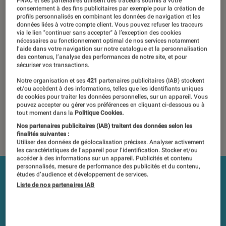
petite baisse de
FNAC et ses partenaires utilisent des traceurs soumis à votre
consentement à des fins publicitaires par exemple pour la création de
profils personnalisés en combinant les données de navigation et les
performance
données liées à votre compte client. Vous pouvez refuser les traceurs
via le lien "continuer sans accepter" à l’exception des cookies
nécessaires au fonctionnement optimal de nos services notamment
l’aide dans votre navigation sur notre catalogue et la personnalisation
09 avril 2020
・
Par
Régis Bertrand
des contenus, l’analyse des performances de notre site, et pour
sécuriser vos transactions.
Les tests et mesures du Labo Fnac sont réalisés en toute
indépendance du commerce ou des fabricants depuis 1972.
Notre organisation et ses
421
partenaires publicitaires (IAB) stockent
et/ou accèdent à des informations, telles que les identifiants uniques
Les responsables de tests garantissent les mesures grâce à
de cookies pour traiter les données personnelles, sur un appareil. Vous
leur expertise, et aux équipements de mesures les plus
pouvez accepter ou gérer vos préférences en cliquant ci-dessous ou à
tout moment dans la
Politique Cookies.
précis. Pour en savoir plus,
voir notre charte
. Et pour
comparer tous les produits, visitez notre
comparateur
.
Nos partenaires publicitaires (IAB) traitent des données selon les
finalités suivantes :
Utiliser des données de géolocalisation précises. Analyser activement
les caractéristiques de l’appareil pour l’identification. Stocker et/ou
accéder à des informations sur un appareil. Publicités et contenu
personnalisés, mesure de performance des publicités et du contenu,
études d’audience et développement de services.
Liste de nos partenaires IAB