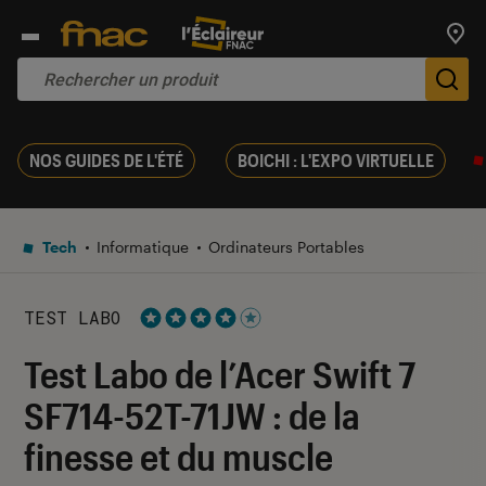
Trouv
De
NOS GUIDES DE L'ÉTÉ
BOICHI : L'EXPO VIRTUELLE
Tech
Informatique
Ordinateurs Portables
TEST LABO
Noté 4 étoiles sur 5
Test Labo de l’Acer Swift 7
SF714-52T-71JW : de la
finesse et du muscle