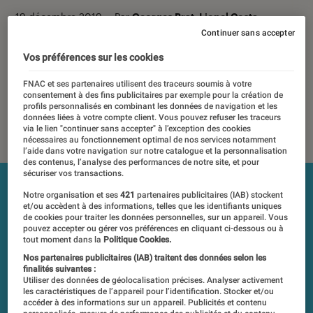
19 décembre 2019
・
Par
Georges Prat, Lionel Costa
Continuer sans accepter
Les tests et mesures du Labo Fnac sont réalisés en toute
indépendance du commerce ou des fabricants depuis 1972.
Vos préférences sur les cookies
Les responsables de tests garantissent les mesures grâce à
FNAC et ses partenaires utilisent des traceurs soumis à votre
leur expertise, et aux équipements de mesures les plus
consentement à des fins publicitaires par exemple pour la création de
précis. Pour en savoir plus,
voir notre charte
. Et pour
profils personnalisés en combinant les données de navigation et les
données liées à votre compte client. Vous pouvez refuser les traceurs
comparer tous les produits, visitez notre
comparateur
.
via le lien "continuer sans accepter" à l’exception des cookies
nécessaires au fonctionnement optimal de nos services notamment
l’aide dans votre navigation sur notre catalogue et la personnalisation
des contenus, l’analyse des performances de notre site, et pour
sécuriser vos transactions.
Notre organisation et ses
421
partenaires publicitaires (IAB) stockent
et/ou accèdent à des informations, telles que les identifiants uniques
de cookies pour traiter les données personnelles, sur un appareil. Vous
pouvez accepter ou gérer vos préférences en cliquant ci-dessous ou à
tout moment dans la
Politique Cookies.
Nos partenaires publicitaires (IAB) traitent des données selon les
finalités suivantes :
Utiliser des données de géolocalisation précises. Analyser activement
les caractéristiques de l’appareil pour l’identification. Stocker et/ou
accéder à des informations sur un appareil. Publicités et contenu