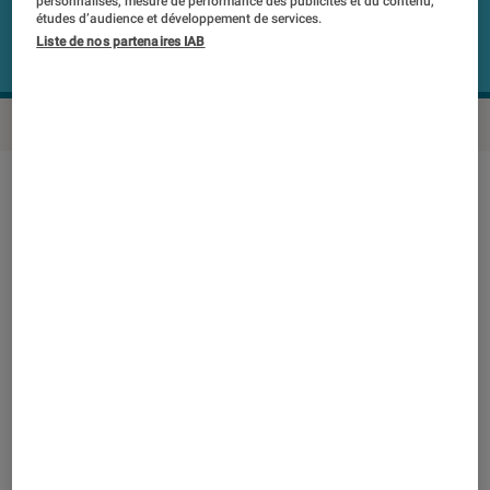
personnalisés, mesure de performance des publicités et du contenu,
études d’audience et développement de services.
Liste de nos partenaires IAB
En résumé
NOTE LABOFNAC
Noté 4 étoiles sur 5
Le Swift 7 est l’arme d’Acer pour obtenir le titre
d’ordinateur portable le plus fin du monde
avec son épaisseur de seulement 9,95 mm
pour un poids tout aussi impressionnant de
900 g ! Des chiffres exceptionnels pour un PC