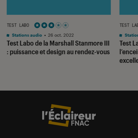
TEST LABO
TEST LA
Noté 3 étoiles sur 5
Stations audio
•
26 oct. 2022
Statio
Test Labo de la Marshall Stanmore III
Test L
: puissance et design au rendez-vous
l’ence
excell