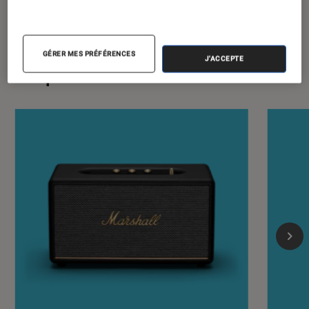
GÉRER MES PRÉFÉRENCES
J'ACCEPTE
Les plus lus dans Stations audio