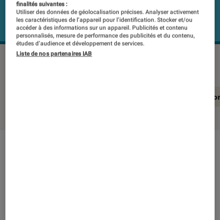
finalités suivantes :
Utiliser des données de géolocalisation précises. Analyser activement
les caractéristiques de l’appareil pour l’identification. Stocker et/ou
accéder à des informations sur un appareil. Publicités et contenu
personnalisés, mesure de performance des publicités et du contenu,
études d’audience et développement de services.
Liste de nos partenaires IAB
POLAROID P1
©Labo Fnac
En résumé
Notre test détaillé
Conclusio
En résumé
NOTE LABOFNAC
Noté 1 étoiles sur 5
Oui, la nouvelle enceinte rétro de Polaroid est