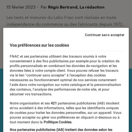
15 février 2023
・
Par
Régis Bertrand, La rédaction
Les tests et mesures du Labo Fnac sont réalisés en toute
indépendance du commerce ou des fabricants depuis 1972.
Les responsables de tests garantissent les mesures grâce à
Continuer sans accepter
leur expertise, et aux équipements de mesures les plus
précis. Pour en savoir plus,
voir notre charte
. Et pour
Vos préférences sur les cookies
comparer tous les produits, visitez notre
comparateur
.
FNAC et ses partenaires utilisent des traceurs soumis à votre
consentement à des fins publicitaires par exemple pour la création de
profils personnalisés en combinant les données de navigation et les
données liées à votre compte client. Vous pouvez refuser les traceurs
via le lien "continuer sans accepter" à l’exception des cookies
nécessaires au fonctionnement optimal de nos services notamment
l’aide dans votre navigation sur notre catalogue et la personnalisation
des contenus, l’analyse des performances de notre site, et pour
sécuriser vos transactions.
Notre organisation et ses
421
partenaires publicitaires (IAB) stockent
et/ou accèdent à des informations, telles que les identifiants uniques
de cookies pour traiter les données personnelles, sur un appareil. Vous
pouvez accepter ou gérer vos préférences en cliquant ci-dessous ou à
tout moment dans la
Politique Cookies.
Nos partenaires publicitaires (IAB) traitent des données selon les