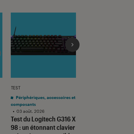
TEST
TEST LABO
sur 5
Noté 4 éto
Périphériques, accessoires et
Mobilité urbaine
•
composants
03 août. 2026
Test Labo de la
•
03 août. 2026
Test du Logitech G316 X
URBANGLIDE 800 
98 : un étonnant clavier
une trottinette co