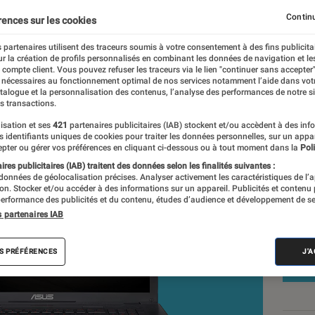
Continu
rences sur les cookies
 partenaires utilisent des traceurs soumis à votre consentement à des fins publicita
r la création de profils personnalisés en combinant les données de navigation et l
ionel Costa
e compte client. Vous pouvez refuser les traceurs via le lien "continuer sans accepter"
 nécessaires au fonctionnement optimal de nos services notamment l’aide dans vot
atalogue et la personnalisation des contenus, l’analyse des performances de notre si
s transactions.
isation et ses
421
partenaires publicitaires (IAB) stockent et/ou accèdent à des inf
Nos
es identifiants uniques de cookies pour traiter les données personnelles, sur un appa
pter ou gérer vos préférences en cliquant ci-dessous ou à tout moment dans la
Poli
Ga
res publicitaires (IAB) traitent des données selon les finalités suivantes :
 données de géolocalisation précises. Analyser activement les caractéristiques de l’
VOIR T
tion. Stocker et/ou accéder à des informations sur un appareil. Publicités et contenu
erformance des publicités et du contenu, études d’audience et développement de se
s partenaires IAB
S PRÉFÉRENCES
J'