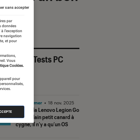
er sans accepter
ires par
es données
 à l’exception
re navigation
te, et pour
ormations,
 derniers Tests PC
reil. Vous
tique Cookies.
mer
appareil pour
OUT
 personnalisés,
rvices.
PC Gamer
•
18 nov. 2025
Test de la Lenovo Legion Go
ACCEPTE
S : de vilain petit canard à
cygne, il n’y a qu’un OS