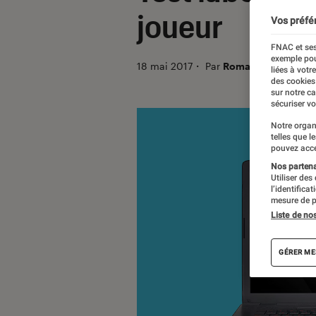
joueur
Vos préfé
FNAC et ses
exemple pou
18 mai 2017
・
Par
Romain Challand, L
liées à votr
des cookies
sur notre c
sécuriser vo
Notre organ
telles que l
pouvez acce
Nos partenai
Utiliser des
l’identifica
mesure de p
Liste de no
GÉRER ME