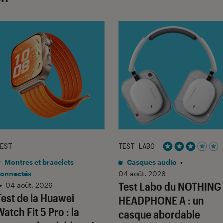
EST
TEST LABO
Noté 3 étoiles 
Montres et bracelets
Casques audio
•
onnectés
04 août. 2026
Test Labo du NOTHING
•
04 août. 2026
Test de la Huawei
HEADPHONE A : un
Watch Fit 5 Pro : la
casque abordable