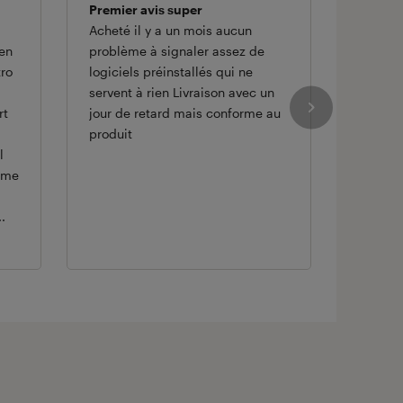
Premier avis super
Super 
Acheté il y a un mois aucun
Cet ord
'en
problème à signaler assez de
pour le
tro
logiciels préinstallés qui ne
dont il
servent à rien Livraison avec un
personn
rt
jour de retard mais conforme au
meilleu
produit
la Fnac
l
l'évène
a me
nous l'
rentabl
.
faisant
gamme 