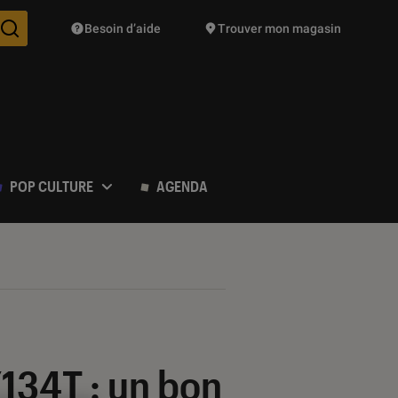
Besoin d’aide
Trouver mon magasin
Des suggestions de produits vont vous être proposées pendant vo
POP CULTURE
AGENDA
134T : un bon