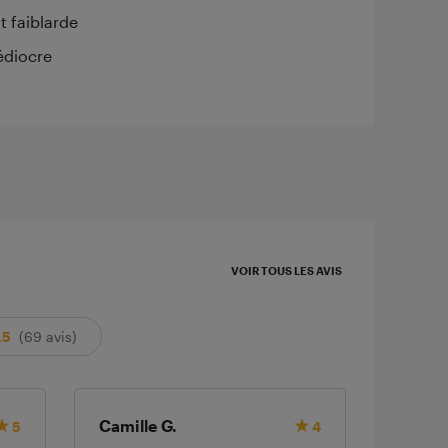
 faiblarde
édiocre
VOIR TOUS LES AVIS
.5
(69 avis)
Camille G.
Lucia 
5
4