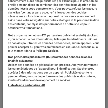
consentement à des fins publicitaires par exemple pour la création de
profils personnalisés en combinant les données de navigation et les
données liées à votre compte client. Vous pouvez refuser les traceurs
via le lien "continuer sans accepter" à l’exception des cookies
nécessaires au fonctionnement optimal de nos services notamment
l’aide dans votre navigation sur notre catalogue et la personnalisation
En résumé
des contenus, l’analyse des performances de notre site, et pour
sécuriser vos transactions.
Notre organisation et ses
421
partenaires publicitaires (IAB) stockent
NOTE LABOFNAC
Noté 4 étoiles sur 5
et/ou accèdent à des informations, telles que les identifiants uniques
de cookies pour traiter les données personnelles, sur un appareil. Vous
pouvez accepter ou gérer vos préférences en cliquant ci-dessous ou à
tout moment dans la
Politique Cookies.
Comme le 7R (pour Résolution), le 7S (pour
Nos partenaires publicitaires (IAB) traitent des données selon les
Sensibilité) est une déclinaison ultra
finalités suivantes :
Utiliser des données de géolocalisation précises. Analyser activement
spécialisée de l’Alpha 7. Le boîtier résistant à la
les caractéristiques de l’appareil pour l’identification. Stocker et/ou
accéder à des informations sur un appareil. Publicités et contenu
poussière et à l’humidité abrite cette fois un
personnalisés, mesure de performance des publicités et du contenu,
capteur plein format limité à 12,2 mégapixels,
études d’audience et développement de services.
Liste de nos partenaires IAB
mais revendiquant une plage de sensibilité de
50 à 409 600 ISO ! La surface sensible étant
répartie sur un nombre limité de photosites,