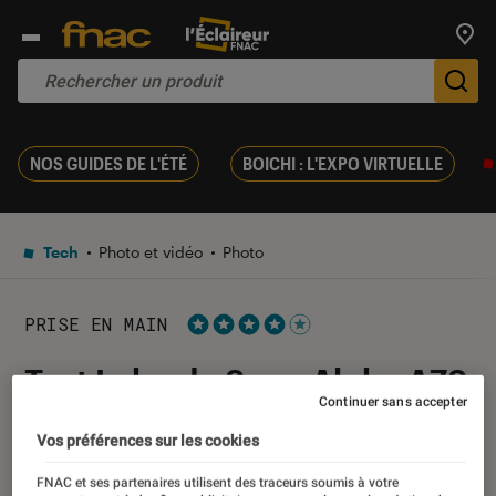
Trouv
De
NOS GUIDES DE L'ÉTÉ
BOICHI : L'EXPO VIRTUELLE
Tech
Photo et vidéo
Photo
PRISE EN MAIN
Noté 4 étoiles sur 5
Test Labo du Sony Alpha A7S
Continuer sans accepter
(28-70 mm)
Vos préférences sur les cookies
26 décembre 2014
・
Par
Romain Challand
FNAC et ses partenaires utilisent des traceurs soumis à votre