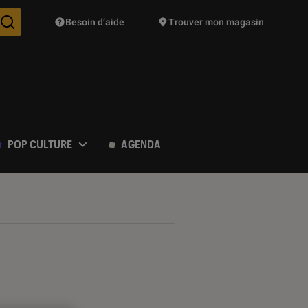
Besoin d’aide
Trouver mon magasin
Des suggestions de produits vont vous être proposées pendant vo
POP CULTURE
AGENDA