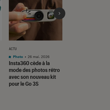
ACTU
ACTU
Photo
•
26 mai. 2026
Photo
•
10 mar. 2026
Insta360 cède à la
Le nouvel apparei
mode des photos rétro
compact de Yashi
avec son nouveau kit
impressionne par
pour le Go 3S
prix