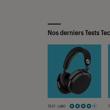
Nos derniers Tests Te
ABO
TEST LABO
T