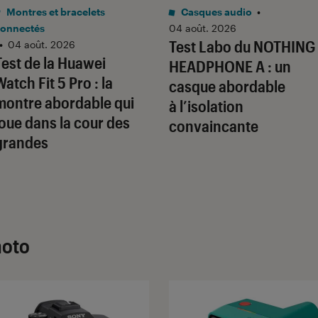
Noté 3 étoiles 
Montres et bracelets
Casques audio
•
onnectés
04 août. 2026
Test Labo du NOTHING
•
04 août. 2026
Test de la Huawei
HEADPHONE A : un
Watch Fit 5 Pro : la
casque abordable
montre abordable qui
à l’isolation
joue dans la cour des
convaincante
grandes
hoto