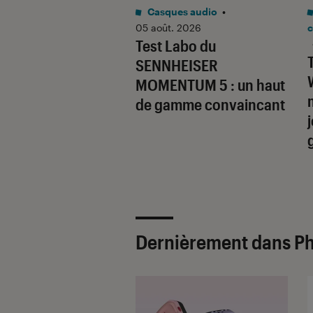
Noté 5 étoiles sur 5
Noté 4 étoiles sur 5
o
•
31 juil. 2026
Casques audio
•
Labo du
05 août. 2026
c
Test Labo du
SONIC Lumix G9
SENNHEISER
un superbe hybride à
MOMENTUM 5 : un haut
aire
de gamme convaincant
Dernièrement dans P