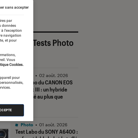
er sans accepter
ires par
es données
 à l’exception
re navigation
 derniers Tests Photo
te, et pour
OUT
ormations,
reil. Vous
tique Cookies.
Photo
•
02 août. 2026
appareil pour
Test Labo du CANON EOS
 personnalisés,
rvices.
R6 Mark III : un hybride
conjugué au plus que
parfait
ACCEPTE
Photo
•
01 août. 2026
Test Labo du SONY A6400 :