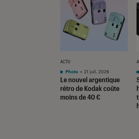
ACTU
A
o
•
21 nov. 2025
Photo
•
21 juil. 2026
 décline son
Le nouvel argentique
ct expert pour la
rétro de Kodak coûte
 en noir et blanc
moins de 40 €