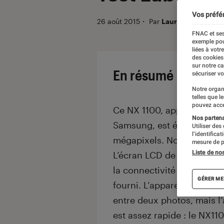
Vos préfé
26 août 2015
・
Par
Laure Renouard
FNAC et ses
exemple pou
liées à votr
des cookies
sur notre c
En résumé
sécuriser vo
Notre organ
telles que l
pouvez acce
Ce NX 1100, appareil photo
Nos partenai
Samsung, est équipé d’u
Utiliser des
l’identifica
mégapixels. Nous l’avons 
mesure de p
Liste de no
L’écran LCD de 7,6 cm affi
la connectivité Wi-Fi, mais
GÉRER ME
fourni. L’appareil manque
entre deux photos, mais l
est assez rapide : le NX11