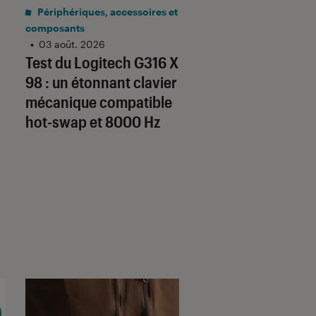
sur 5
Noté 4 éto
Périphériques, accessoires et
Mobilité urbaine
•
composants
03 août. 2026
Test Labo de la
•
03 août. 2026
Test du Logitech G316 X
URBANGLIDE 800 
98 : un étonnant clavier
une trottinette co
mécanique compatible
au bon rapport qua
hot-swap et 8000 Hz
prix