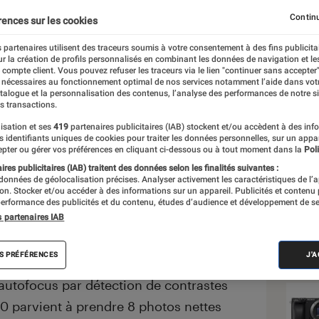
Continu
rences sur les cookies
 partenaires utilisent des traceurs soumis à votre consentement à des fins publicita
r la création de profils personnalisés en combinant les données de navigation et l
e compte client. Vous pouvez refuser les traceurs via le lien "continuer sans accepter"
 nécessaires au fonctionnement optimal de nos services notamment l’aide dans vot
Nos
atalogue et la personnalisation des contenus, l’analyse des performances de notre si
s transactions.
NOTE LABOFNAC
Noté 2 étoiles sur 5
VOIR T
isation et ses
419
partenaires publicitaires (IAB) stockent et/ou accèdent à des inf
es identifiants uniques de cookies pour traiter les données personnelles, sur un appa
pter ou gérer vos préférences en cliquant ci-dessous ou à tout moment dans la
Poli
 hybride au boîtier fin typique de
res publicitaires (IAB) traitent des données selon les finalités suivantes :
n capteur CMOS APS-C de 20,3
 données de géolocalisation précises. Analyser activement les caractéristiques de l’
tion. Stocker et/ou accéder à des informations sur un appareil. Publicités et contenu
testé avec le zoom 18-55 mm stabilisé.
erformance des publicités et du contenu, études d’audience et développement de se
s partenaires IAB
che 921 000 points et le NX1100 intègre
 pas le flash, qui est tout de même
S PRÉFÉRENCES
J'
 un peu de réactivité au démarrage et
’autofocus par détection de contrastes
00 parvient à prendre 8 photos nettes