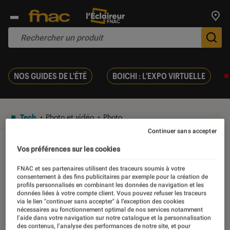
Trouv
De
NOS GUIDES DE L'ÉTÉ
BOICHI : L'EXPO VIRTUELLE
Tech
Photo et vidéo
Photo
Continuer sans accepter
Vos préférences sur les cookies
TEST
Noté 2 étoiles sur 5
FNAC et ses partenaires utilisent des traceurs soumis à votre
Test Labo du Nikon Coolpix
consentement à des fins publicitaires par exemple pour la création de
profils personnalisés en combinant les données de navigation et les
AW130
données liées à votre compte client. Vous pouvez refuser les traceurs
via le lien "continuer sans accepter" à l’exception des cookies
nécessaires au fonctionnement optimal de nos services notamment
l’aide dans votre navigation sur notre catalogue et la personnalisation
16 novembre 2016
des contenus, l’analyse des performances de notre site, et pour