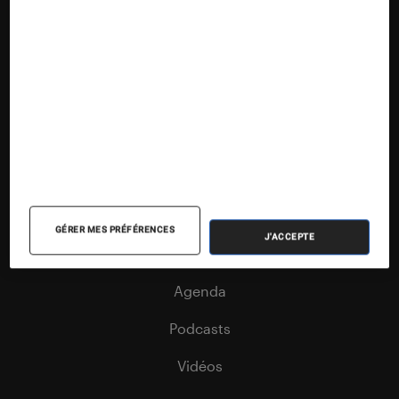
Nos contenus
Nos flux RSS
Articles
Tests
Dossiers
GÉRER MES PRÉFÉRENCES
J'ACCEPTE
Sélections et guides
Agenda
Podcasts
Vidéos