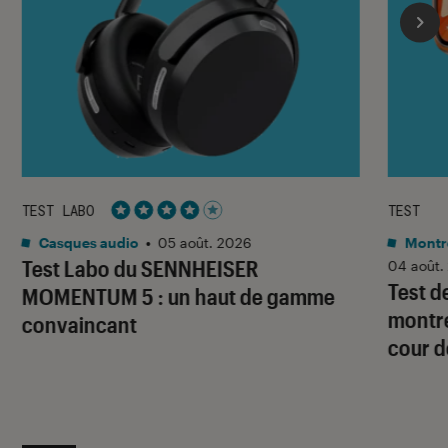
TEST LABO
TEST
Noté 4 étoiles sur 5
Casques audio
•
05 août. 2026
Montre
Test Labo du SENNHEISER
04 août.
Test d
MOMENTUM 5 : un haut de gamme
montre
convaincant
cour d