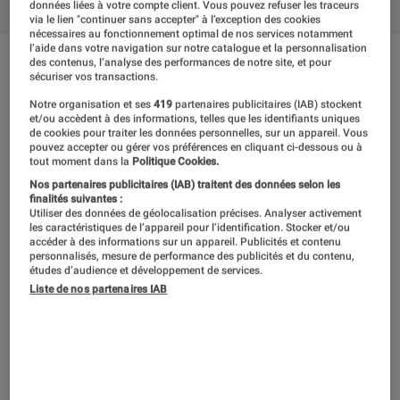
données liées à votre compte client. Vous pouvez refuser les traceurs
via le lien "continuer sans accepter" à l’exception des cookies
nécessaires au fonctionnement optimal de nos services notamment
l’aide dans votre navigation sur notre catalogue et la personnalisation
des contenus, l’analyse des performances de notre site, et pour
En résumé
sécuriser vos transactions.
Notre organisation et ses
419
partenaires publicitaires (IAB) stockent
et/ou accèdent à des informations, telles que les identifiants uniques
NOTE LABOFNAC
de cookies pour traiter les données personnelles, sur un appareil. Vous
Noté 3 étoiles sur 5
pouvez accepter ou gérer vos préférences en cliquant ci-dessous ou à
tout moment dans la
Politique Cookies.
Nikon a bombé le torse pour proposer un
Nos partenaires publicitaires (IAB) traitent des données selon les
finalités suivantes :
zoom surpuissant, mais peine finalement à
Utiliser des données de géolocalisation précises. Analyser activement
les caractéristiques de l’appareil pour l’identification. Stocker et/ou
convaincre de manière générale. Si la qualité
accéder à des informations sur un appareil. Publicités et contenu
personnalisés, mesure de performance des publicités et du contenu,
optique est globalement au rendez-vous,
études d’audience et développement de services.
Liste de nos partenaires IAB
l’appareil laisse parfois à désirer, que ce soit
en sensibilité ou en définition, réduisant
finalement les possibilités de ce zoom qui ne
conviendra qu’aux scènes bien éclairées en