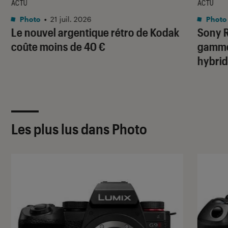
ACTU
ACTU
Photo
•
21 juil. 2026
Photo
Le nouvel argentique rétro de Kodak
Sony R
coûte moins de 40 €
gamme 
hybrid
Les plus lus dans Photo