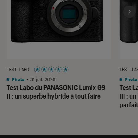
TEST LABO
TEST LA
Noté 5 étoiles sur 5
Photo
•
31 juil. 2026
Photo
Test Labo du PANASONIC Lumix G9
Test 
II : un superbe hybride à tout faire
III : 
parfai