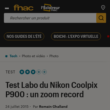
Trouv
De
NOS GUIDES DE L'ÉTÉ
BOICHI : L'EXPO VIRTUELLE
Tech
Photo et vidéo
Photo
TEST
Noté 3 étoiles sur 5
Test Labo du Nikon Coolpix
P900 : un zoom record
24 juillet 2015
・
Par
Romain Challand