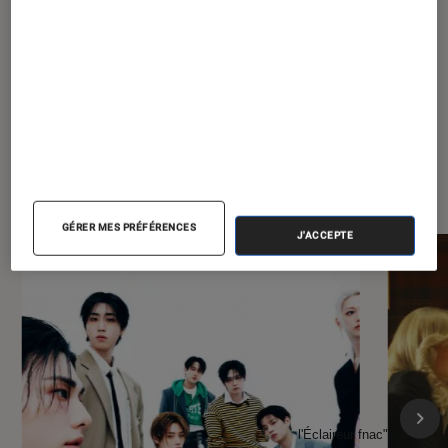
smartphone sous les 190€
?
À la une de
VOIR TOUT
l'Éclaireur FNAC
GÉRER MES PRÉFÉRENCES
J'ACCEPTE
l'Éclaireur fnac">