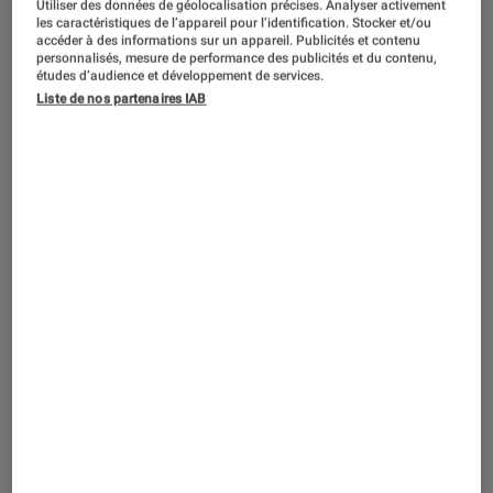
Utiliser des données de géolocalisation précises. Analyser activement
TEST LABO
les caractéristiques de l’appareil pour l’identification. Stocker et/ou
Noté 1 étoiles sur 5
accéder à des informations sur un appareil. Publicités et contenu
Smartphones Android
•
30 sep. 2021
personnalisés, mesure de performance des publicités et du contenu,
Xiaomi Mi 11 Ultra : un smartphone
études d’audience et développement de services.
Liste de nos partenaires IAB
efficace mais perfectible