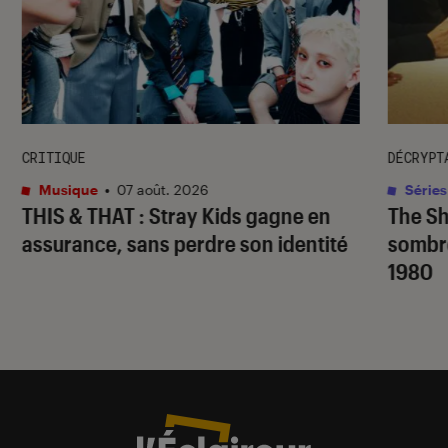
CRITIQUE
DÉCRYPT
Musique
•
07 août. 2026
Séries
THIS & THAT
: Stray Kids gagne en
The S
assurance, sans perdre son identité
sombr
1980