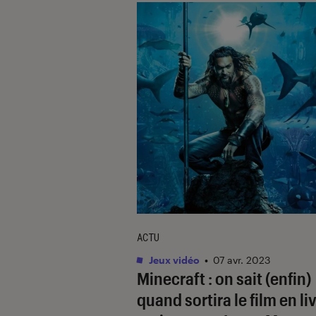
ACTU
Jeux vidéo
•
07 avr. 2023
Minecraft
: on sait (enfin)
quand sortira le film en li