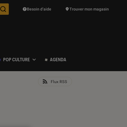
Besoin d’aide
Trouver mon magasin
Des suggestions de produits vont vous être proposées pendant vo
POP CULTURE
AGENDA
Flux RSS