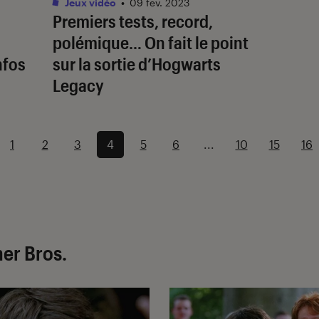
Jeux vidéo
•
09 fév. 2023
Premiers tests, record,
polémique… On fait le point
infos
sur la sortie d’
Hogwarts
Legacy
1
2
3
4
5
6
...
10
15
16
ner Bros.