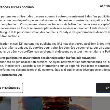
Continu
rences sur les cookies
s
 partenaires utilisent des traceurs soumis à votre consentement à des fins publicita
r la création de profils personnalisés en combinant les données de navigation et l
e compte client. Vous pouvez refuser les traceurs via le lien "continuer sans accepter"
 nécessaires au fonctionnement optimal de nos services notamment l’aide dans vot
atalogue et la personnalisation des contenus, l’analyse des performances de notre si
s transactions.
isation et ses
421
partenaires publicitaires (IAB) stockent et/ou accèdent à des inf
es identifiants uniques de cookies pour traiter les données personnelles, sur un appa
pter ou gérer vos préférences en cliquant ci-dessous ou à tout moment dans la
Poli
res publicitaires (IAB) traitent des données selon les finalités suivantes :
 données de géolocalisation précises. Analyser activement les caractéristiques de l’
tion. Stocker et/ou accéder à des informations sur un appareil. Publicités et contenu
erformance des publicités et du contenu, études d’audience et développement de se
s partenaires IAB
S PRÉFÉRENCES
J'