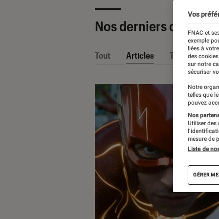
Vos préfé
Nos derniers contenu
FNAC et ses
exemple pou
liées à votr
Tout
Articles
Tests
des cookies
sur notre c
sécuriser vo
Notre organ
telles que l
pouvez acce
Nos partenai
Utiliser des
l’identifica
mesure de p
Liste de no
GÉRER ME