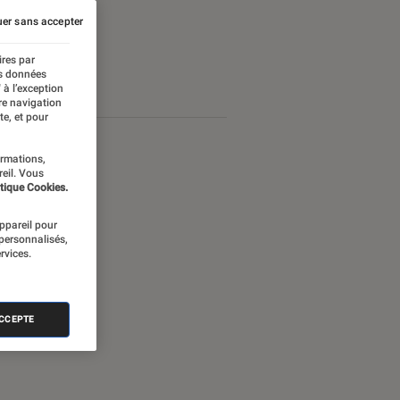
er sans accepter
ires par
es données
 à l’exception
re navigation
te, et pour
ormations,
reil. Vous
tique Cookies.
appareil pour
 personnalisés,
rvices.
ACCEPTE