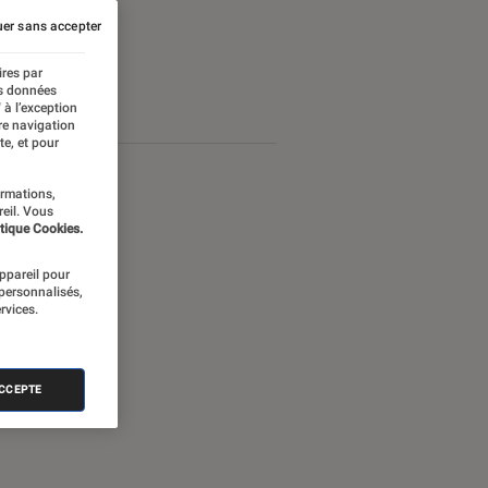
er sans accepter
ires par
es données
 à l’exception
re navigation
te, et pour
ormations,
reil. Vous
tique Cookies.
appareil pour
 personnalisés,
rvices.
ACCEPTE