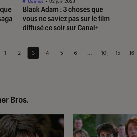
Comics
•
02 juin 2023
 que
Black Adam
: 3 choses que
 saga
vous ne saviez pas sur le film
diffusé ce soir sur Canal+
1
2
3
4
5
6
...
10
15
16
ner Bros.