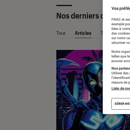
Vos préfé
Nos derniers contenu
FNAC et ses
exemple pou
liées à votr
Tout
Articles
Tests
des cookies
sur notre c
sécuriser vo
Notre organ
telles que l
pouvez acce
Nos partenai
Utiliser des
l’identifica
mesure de p
Liste de no
GÉRER ME