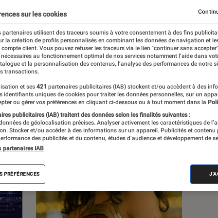
Continu
rences sur les cookies
s
 partenaires utilisent des traceurs soumis à votre consentement à des fins publicita
r la création de profils personnalisés en combinant les données de navigation et l
e compte client. Vous pouvez refuser les traceurs via le lien "continuer sans accepter"
 nécessaires au fonctionnement optimal de nos services notamment l’aide dans vot
atalogue et la personnalisation des contenus, l’analyse des performances de notre si
s transactions.
isation et ses
421
partenaires publicitaires (IAB) stockent et/ou accèdent à des inf
es identifiants uniques de cookies pour traiter les données personnelles, sur un appa
pter ou gérer vos préférences en cliquant ci-dessous ou à tout moment dans la
Poli
res publicitaires (IAB) traitent des données selon les finalités suivantes :
 données de géolocalisation précises. Analyser activement les caractéristiques de l’
tion. Stocker et/ou accéder à des informations sur un appareil. Publicités et contenu
erformance des publicités et du contenu, études d’audience et développement de se
s partenaires IAB
S PRÉFÉRENCES
J'