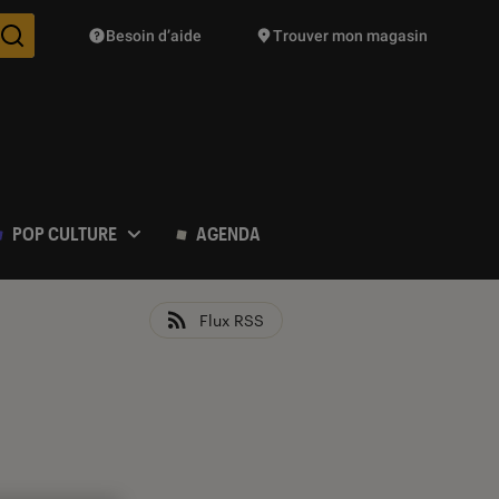
Besoin d’aide
Trouver mon magasin
Des suggestions de produits vont vous être proposées pendant vo
POP CULTURE
AGENDA
Flux RSS