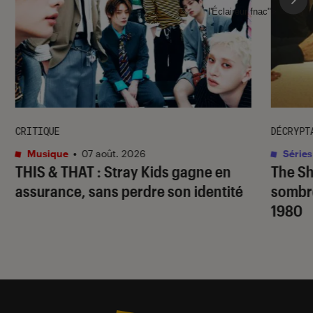
l'Éclaireur fnac">
CRITIQUE
DÉCRYPT
Musique
•
07 août. 2026
Séries
THIS & THAT
: Stray Kids gagne en
The S
assurance, sans perdre son identité
sombr
1980