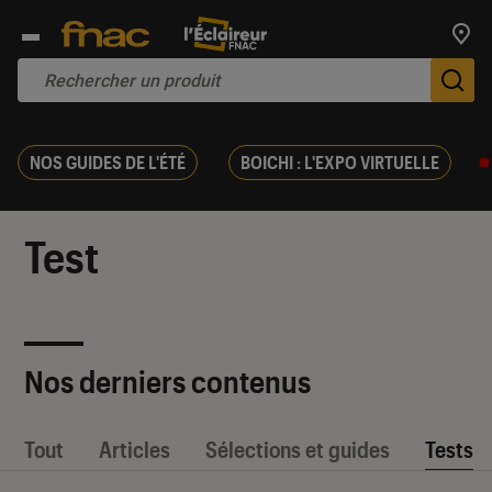
Trouv
De
NOS GUIDES DE L'ÉTÉ
BOICHI : L'EXPO VIRTUELLE
Test
Nos derniers contenus
Tout
Articles
Sélections et guides
Tests