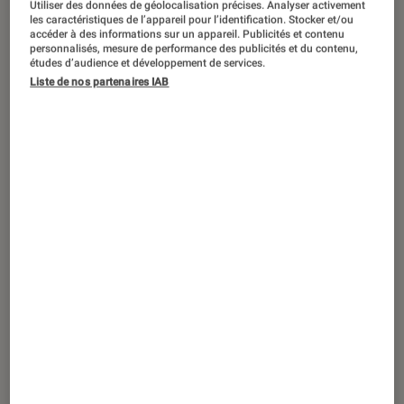
Utiliser des données de géolocalisation précises. Analyser activement
PRISE EN MAIN
les caractéristiques de l’appareil pour l’identification. Stocker et/ou
accéder à des informations sur un appareil. Publicités et contenu
Maison
•
22 nov. 2021
personnalisés, mesure de performance des publicités et du contenu,
Test : Maia, les produits d’entretien
études d’audience et développement de services.
Liste de nos partenaires IAB
réellement bio et fabriqués en France