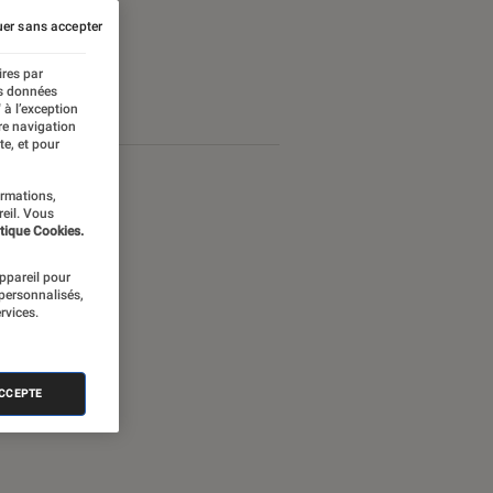
er sans accepter
ires par
es données
 à l’exception
re navigation
te, et pour
ormations,
reil. Vous
tique Cookies.
appareil pour
 personnalisés,
rvices.
ACCEPTE