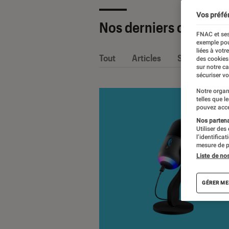
Vos préfé
Nos derniers contenu
FNAC et ses
exemple pou
liées à votr
Tout
Articles
Sélections et
des cookies
sur notre c
sécuriser vo
Notre organ
telles que l
pouvez acce
Nos partenai
Utiliser des
l’identifica
mesure de p
Liste de no
GÉRER ME