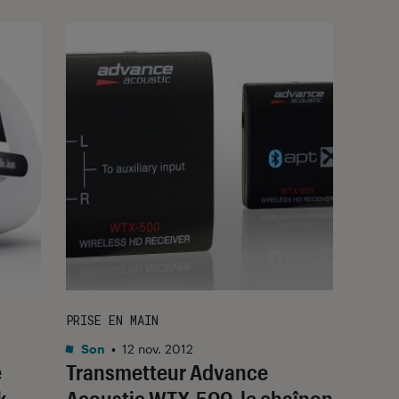
PRISE EN MAIN
Son
•
12 nov. 2012
e
Transmetteur Advance
k
Acoustic WTX-500, le chaînon