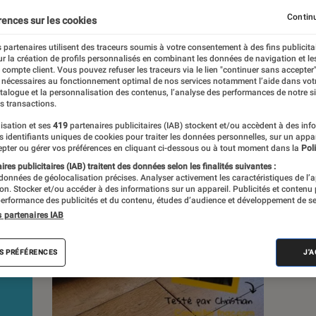
Continu
rences sur les cookies
s
 partenaires utilisent des traceurs soumis à votre consentement à des fins publicita
r la création de profils personnalisés en combinant les données de navigation et l
e compte client. Vous pouvez refuser les traceurs via le lien "continuer sans accepter"
 guides
Tests
 nécessaires au fonctionnement optimal de nos services notamment l’aide dans vot
atalogue et la personnalisation des contenus, l’analyse des performances de notre si
s transactions.
isation et ses
419
partenaires publicitaires (IAB) stockent et/ou accèdent à des inf
es identifiants uniques de cookies pour traiter les données personnelles, sur un appa
pter ou gérer vos préférences en cliquant ci-dessous ou à tout moment dans la
Poli
res publicitaires (IAB) traitent des données selon les finalités suivantes :
 données de géolocalisation précises. Analyser activement les caractéristiques de l’
tion. Stocker et/ou accéder à des informations sur un appareil. Publicités et contenu
erformance des publicités et du contenu, études d’audience et développement de se
s partenaires IAB
S PRÉFÉRENCES
J'