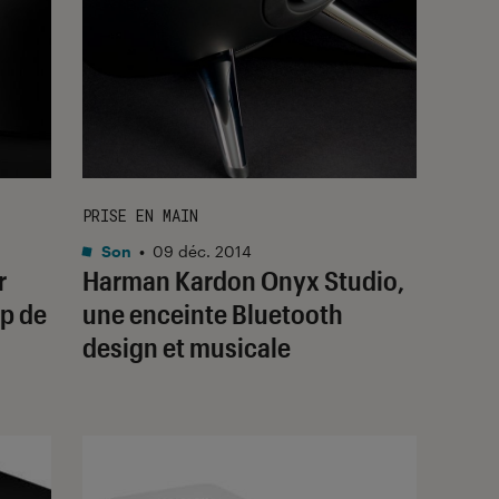
PRISE EN MAIN
Son
•
09 déc. 2014
r
Harman Kardon Onyx Studio,
p de
une enceinte Bluetooth
design et musicale