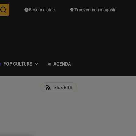
Besoin d’aide
Trouver mon magasin
Des suggestions de produits vont vous être proposées pendant vo
POP CULTURE
AGENDA
Flux RSS