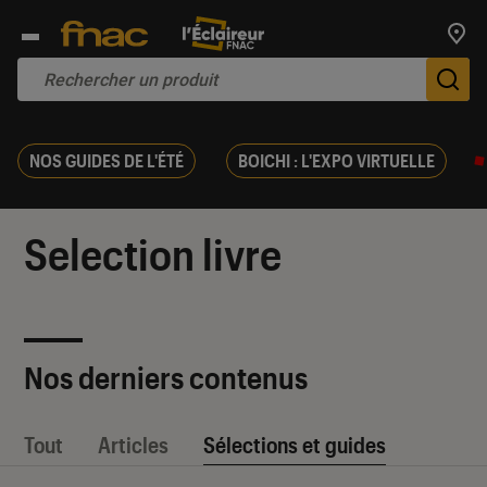
Trouv
De
NOS GUIDES DE L'ÉTÉ
BOICHI : L'EXPO VIRTUELLE
Selection livre
Nos derniers contenus
Tout
Articles
Sélections et guides