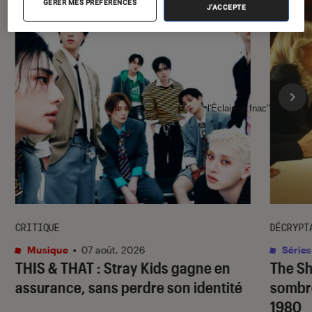
GÉRER MES PRÉFÉRENCES
J'ACCEPTE
l'Éclaireur fnac">
CRITIQUE
DÉCRYPT
Musique
•
07 août. 2026
Séries
THIS & THAT
: Stray Kids gagne en
The S
assurance, sans perdre son identité
sombr
1980