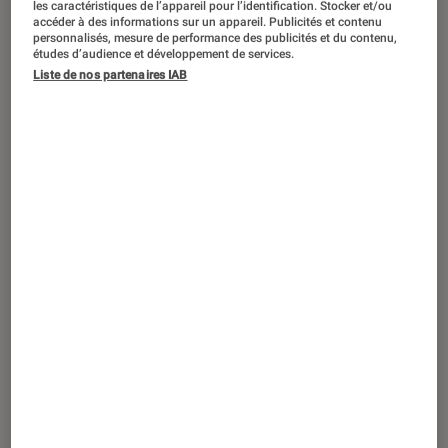
les caractéristiques de l’appareil pour l’identification. Stocker et/ou
SÉLECTION
accéder à des informations sur un appareil. Publicités et contenu
personnalisés, mesure de performance des publicités et du contenu,
Livres / BD
•
02 sep. 2025
études d’audience et développement de services.
Les meilleurs romans sur l’uchronie
Liste de nos partenaires IAB