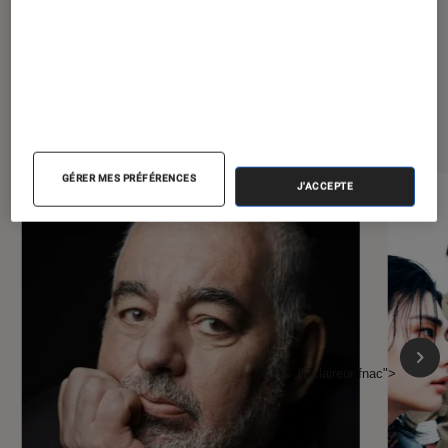
À la une de
VOIR TOUT
l'Éclaireur FNAC
GÉRER MES PRÉFÉRENCES
J'ACCEPTE
l'Éclaireur fnac">