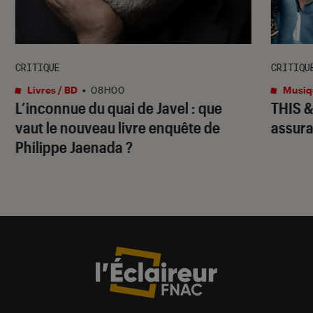
CRITIQUE
CRITIQU
Livres / BD
•
08H00
Musiq
L’inconnue du quai de Javel
: que
THIS 
vaut le nouveau livre enquête de
assura
Philippe Jaenada ?