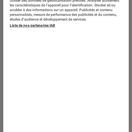
Utiliser des données de géolocalisation précises. Analyser activement
DÉCRYPTAGE
les caractéristiques de l’appareil pour l’identification. Stocker et/ou
accéder à des informations sur un appareil. Publicités et contenu
Maison
•
30 mar. 2017
personnalisés, mesure de performance des publicités et du contenu,
Fitness et musculation : pour une tenue
études d’audience et développement de services.
Liste de nos partenaires IAB
de sport qui respire