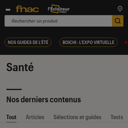
Trouv
De
NOS GUIDES DE L'ÉTÉ
BOICHI : L'EXPO VIRTUELLE
Santé
Nos derniers contenus
Tout
Articles
Sélections et guides
Tests