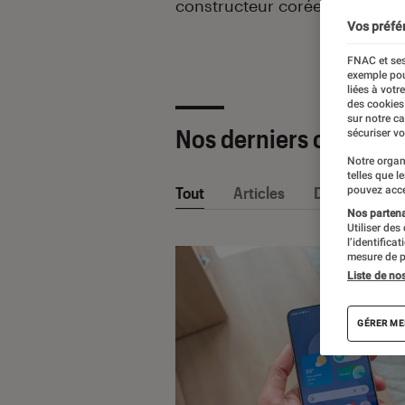
constructeur coréen Samsung
Vos préfé
FNAC et ses
exemple pou
liées à votr
des cookies
sur notre c
Nos derniers contenu
sécuriser vo
Notre organ
telles que l
Tout
Articles
Dossiers
pouvez acce
Nos partenai
Utiliser des
l’identifica
mesure de p
Liste de no
GÉRER ME