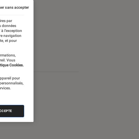
er sans accepter
ires par
es données
 à l’exception
re navigation
te, et pour
ormations,
reil. Vous
tique Cookies.
appareil pour
 personnalisés,
rvices.
ACCEPTE