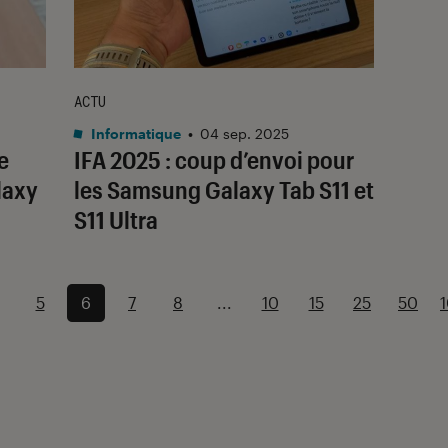
ACTU
Informatique
•
04 sep. 2025
e
IFA 2025 : coup d’envoi pour
laxy
les Samsung Galaxy Tab S11 et
S11 Ultra
5
6
7
8
...
10
15
25
50