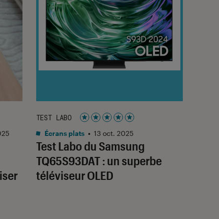
TEST LABO
Noté 5 étoiles sur 5
025
Écrans plats
•
13 oct. 2025
Test Labo du Samsung
TQ65S93DAT : un superbe
iser
téléviseur OLED