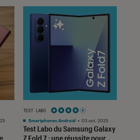
TEST LABO
Noté 4 étoiles sur 5
025
Smartphones Android
•
03 oct. 2025
Test Labo du Samsung Galaxy
e
Z Fold 7 : une réussite pour