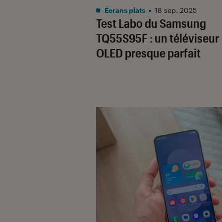
Noté 5 étoiles sur 5
Écrans plats
•
18 sep. 2025
Test Labo du Samsung
TQ55S95F : un téléviseur
OLED presque parfait