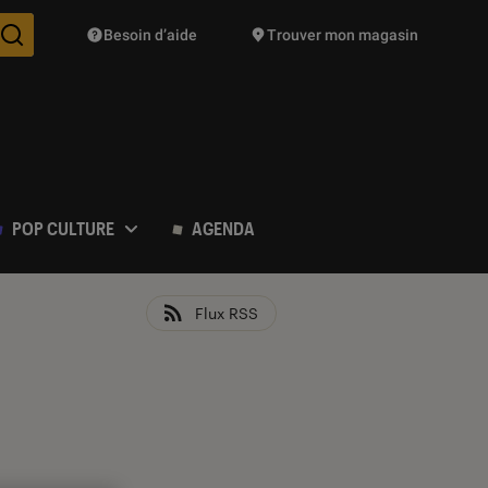
Besoin d’aide
Trouver mon magasin
Des suggestions de produits vont vous être proposées pendant vo
POP CULTURE
AGENDA
Flux RSS