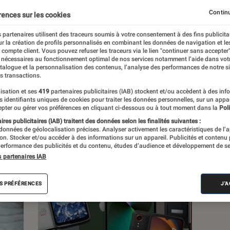
.
Continu
rences sur les cookies
 partenaires utilisent des traceurs soumis à votre consentement à des fins publicita
r la création de profils personnalisés en combinant les données de navigation et l
e compte client. Vous pouvez refuser les traceurs via le lien "continuer sans accepter"
 nécessaires au fonctionnement optimal de nos services notamment l’aide dans vot
atalogue et la personnalisation des contenus, l’analyse des performances de notre si
s
s transactions.
isation et ses
419
partenaires publicitaires (IAB) stockent et/ou accèdent à des inf
es identifiants uniques de cookies pour traiter les données personnelles, sur un appa
Sélections et guides
Tests
Produits
pter ou gérer vos préférences en cliquant ci-dessous ou à tout moment dans la
Poli
res publicitaires (IAB) traitent des données selon les finalités suivantes :
 données de géolocalisation précises. Analyser activement les caractéristiques de l’
tion. Stocker et/ou accéder à des informations sur un appareil. Publicités et contenu
erformance des publicités et du contenu, études d’audience et développement de se
s partenaires IAB
S PRÉFÉRENCES
J'