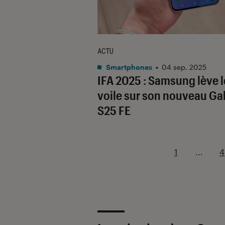
ACTU
Smartphones
•
04 sep. 2025
IFA 2025 : Samsung lève l
voile sur son nouveau Ga
S25 FE
1
...
4